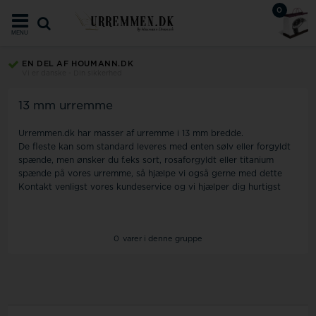
0
MENU
EN DEL AF HOUMANN.DK
Vi er danske - Din sikkerhed
13 mm urremme
Urremmen.dk har masser af urremme i 13 mm bredde.
De fleste kan som standard leveres med enten sølv eller forgyldt
spænde, men ønsker du f.eks sort, rosaforgyldt eller titanium
spænde på vores urremme, så hjælpe vi også gerne med dette
Kontakt venligst vores kundeservice og vi hjælper dig hurtigst
0
varer i denne gruppe