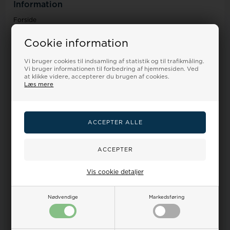
Information
Forside
Hvilken urrem skal jeg vælge?
Handelsbetingelser
Cookie information
Om os
Kontakt
Vi bruger cookies til indsamling af statistik og til trafikmåling.
Vi bruger informationen til forbedring af hjemmesiden. Ved
Levering
at klikke videre, accepterer du brugen af cookies.
Retur/Ombytning
Læs mere
Reklamation
Kundeservice
Ingen betjening på adressen
Personlig henvendelse kun efter aftale
Urremmen.dk by Houmann
Ægirsvej 12
Vis cookie detaljer
3600 Frederikssund
Danmark
Nødvendige
Markedsføring
CVR DK43277774
Mails besvares indenfor 24 timer i hverdagen