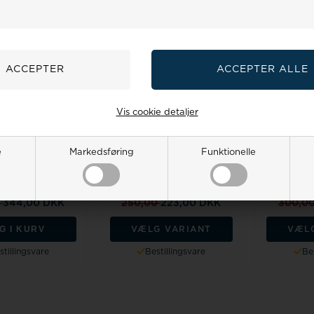
18%
19%
Vis cookie detaljer
 Christina Design
Urrem i lyserød blank
Urrem i pin
rem til serie 145,
imiteret alligator skind føres i
i
e
Markedsføring
Funktionelle
Pink u...
12-22...
salgspris
425,00
Vejl. udsalgspris
275,00
Vejl. ud
res pris:
Vores pris:
Vo
0
344,00 DKK
250,00
223,00 DKK
300,0
G I KURV
VÆLG VARIANT
VÆL
stillingsvare
Bestillingsvare
Bes