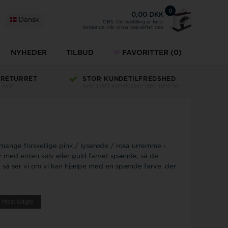
0
0,00 DKK
Dansk
OBS: Din bestilling er først
bindende, når vi har bekræftet den
NYHEDER
TILBUD
FAVORITTER
(0)
 RETURRET
STOR KUNDETILFREDSHED
 varer
over 5.000 anmeldeser - læs mere her
mange forskellige pink / lyserøde / rosa urremme i
 med enten sølv eller guld farvet spænde, så de
e, så ser vi om vi kan hjælpe med en spænde farve, der
Mest solgte