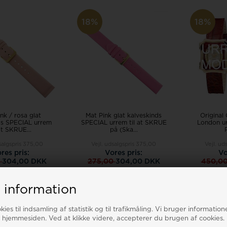
18%
18%
ink / rosa glat
Mat Pink glat kalveskinds
Original 
ds SPECIAL urrem
SPECIAL urrem til at SKRUE
London urr
 at SKRUE...
på (Ska...
salgspris
375,00
Vejl. udsalgspris
375,00
Vejl. ud
res pris:
Vores pris:
Vo
0
304,00 DKK
275,00
304,00 DKK
450,0
LÆ
G VARIANT
VÆLG VARIANT
 information
stillingsvare
Bestillingsvare
Bes
ies til indsamling af statistik og til trafikmåling. Vi bruger informatione
 hjemmesiden. Ved at klikke videre, accepterer du brugen af cookies.