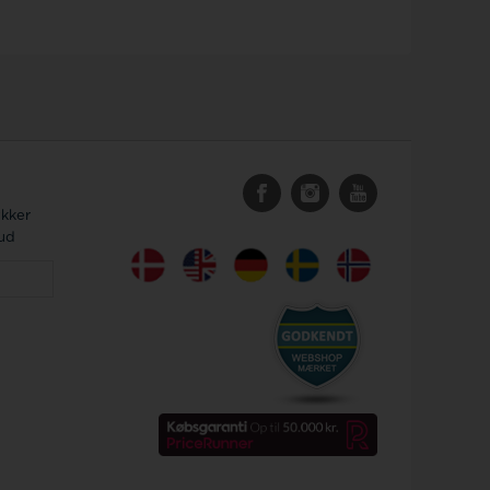
ykker
bud