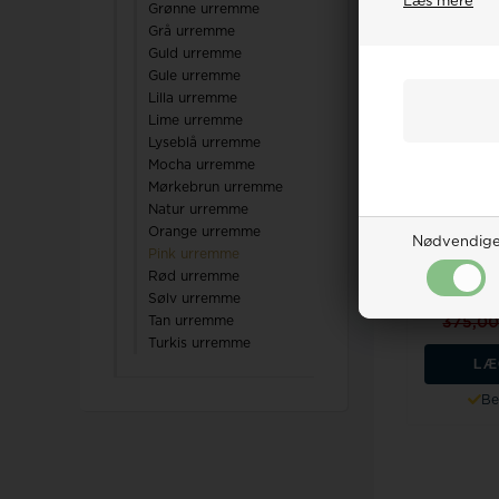
Læs mere
Grønne urremme
19%
Grå urremme
Guld urremme
Gule urremme
Lilla urremme
Lime urremme
Lyseblå urremme
Mocha urremme
Mørkebrun urremme
Natur urremme
Original
Orange urremme
London ur
Nødvendig
Pink urremme
Rød urremme
Vejl. ud
Sølv urremme
Vo
Tan urremme
375,0
Turkis urremme
LÆ
Be