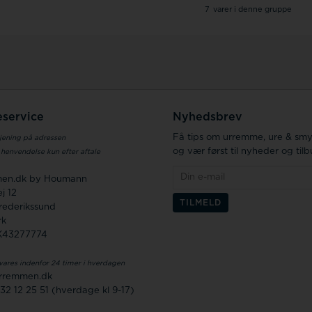
7
varer i denne gruppe
service
Nyhedsbrev
Få tips om urremme, ure & sm
jening på adressen
og vær først til nyheder og til
 henvendelse kun efter aftale
en.dk by Houmann
j 12
rederikssund
rk
K43277774
vares indenfor 24 timer i hverdagen
rremmen.dk
 32 12 25 51 (hverdage kl 9-17)