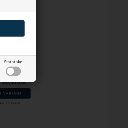
k kalv skind føres
 16-24mm
Statistiske
salgspris
330,00
res pris:
0
267,00 DKK
G VARIANT
tillingsvare