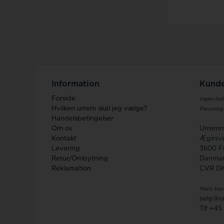
Information
Kunde
Forside
Ingen bet
Hvilken urrem skal jeg vælge?
Personlig
Handelsbetingelser
Om os
Urremm
Kontakt
Ægirsve
Levering
3600 F
Retur/Ombytning
Danma
Reklamation
CVR D
Mails bes
salg@u
Tlf +45