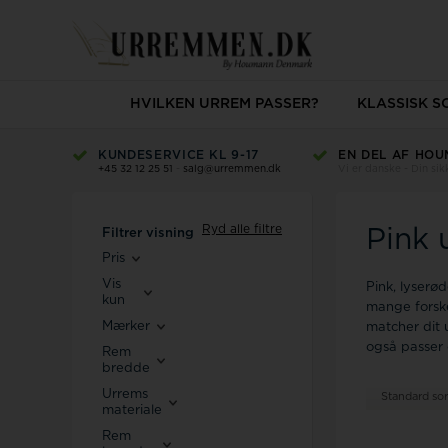
HVILKEN URREM PASSER?
KLASSISK 
KUNDESERVICE KL 9-17
EN DEL AF HOU
+45 32 12 25 51
-
salg@urremmen.dk
Vi er danske - Din si
Ryd alle filtre
Pink
Filtrer visning
Pris
Vis
Pink, lyserø
kun
mange forske
Mærker
matcher dit 
også passer d
Rem
bredde
Urrems
Standard sor
materiale
Rem