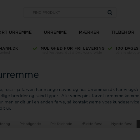
SORT URREMME
URREMME
MÆRKER
TILBEHØR
MANN.DK
MULIGHED FOR FRI LEVERING
100 DAGES
Type
kkerhed
med PostNord, GLS & DHL World Wide
på alle ubrugte
Bredde
Længde
 urremme
Materiale
Ur glas
Farve
TW Steel
de, rosa - ja farven har mange navne og hos Urremmen.dk har vi også 
llige bredder og skind typer. Alle vores pink farvet urremme kommer
ur, men er dit ur i en anden farve, så kontakt gerne voes kundeservic
Romenta
it ur.
tering
Pris stigende
Pris faldende
Ældste først
Nyeste først