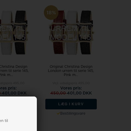
18%
Christina Design
Original Christina Design
em til serie 145,
London urrem til serie 145,
Pink m...
Pink m...
salgspris
495,00
Vejl. udsalgspris
495,00
res pris:
Vores pris:
0
401,00 DKK
450,00
401,00 DKK
G I KURV
LÆG I KURV
tillingsvare
Bestillingsvare
n til