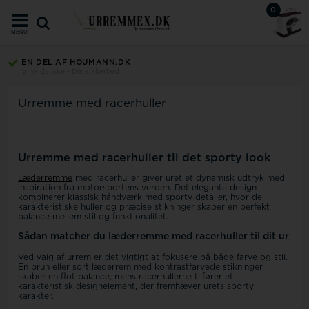
0
MENU
EN DEL AF HOUMANN.DK
Vi er danske - Din sikkerhed
Urremme med racerhuller
Urremme med racerhuller til det sporty look
Læderremme
med racerhuller giver uret et dynamisk udtryk med
inspiration fra motorsportens verden. Det elegante design
kombinerer klassisk håndværk med sporty detaljer, hvor de
karakteristiske huller og præcise stikninger skaber en perfekt
balance mellem stil og funktionalitet.
Sådan matcher du læderremme med racerhuller til dit ur
Ved valg af urrem er det vigtigt at fokusere på både farve og stil.
En brun eller sort læderrem med kontrastfarvede stikninger
skaber en flot balance, mens racerhullerne tilfører et
karakteristisk designelement, der fremhæver urets sporty
karakter.