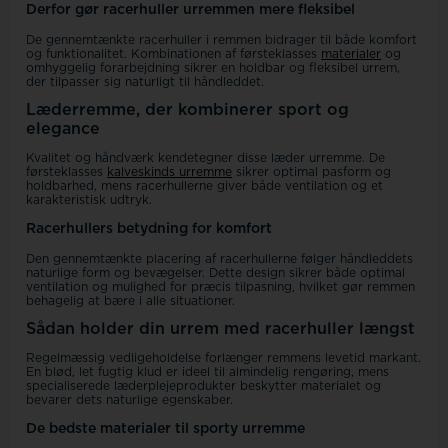
Derfor gør racerhuller urremmen mere fleksibel
De gennemtænkte racerhuller i remmen bidrager til både komfort
og funktionalitet. Kombinationen af førsteklasses
materialer
og
omhyggelig forarbejdning sikrer en holdbar og fleksibel urrem,
der tilpasser sig naturligt til håndleddet.
Læderremme, der kombinerer sport og
elegance
Kvalitet og håndværk kendetegner disse læder urremme. De
førsteklasses
kalveskinds urremme
sikrer optimal pasform og
holdbarhed, mens racerhullerne giver både ventilation og et
karakteristisk udtryk.
Racerhullers betydning for komfort
Den gennemtænkte placering af racerhullerne følger håndleddets
naturlige form og bevægelser. Dette design sikrer både optimal
ventilation og mulighed for præcis tilpasning, hvilket gør remmen
behagelig at bære i alle situationer.
Sådan holder din urrem med racerhuller længst
Regelmæssig vedligeholdelse forlænger remmens levetid markant.
En blød, let fugtig klud er ideel til almindelig rengøring, mens
specialiserede læderplejeprodukter beskytter materialet og
bevarer dets naturlige egenskaber.
De bedste materialer til sporty urremme