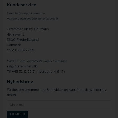
Kundeservice
Ingen betjening på adressen
Personlig henvendelse kun efter aftale
Urremmen.dk by Houmann
Ægirsvej 12
3600 Frederikssund
Danmark
CVR DK43277774
Mails besvares indenfor 24 timer i hverdagen
salg@urremmen.dk
Tlf +45 32 12 25 51 (hverdage kl 9-17)
Nyhedsbrev
Få tips om urremme, ure & smykker og vær først til nyheder og
tilbud