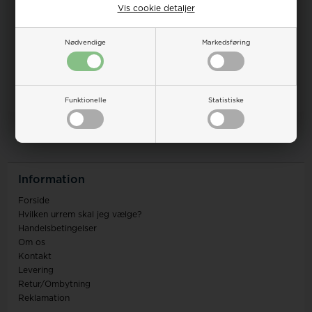
for en korrekt pasform. Brug en nøjagtig målemetode for at sikre,
Vis cookie detaljer
at remmen passer godt til dit ur.
Derfor er længden på urremmen vigtig
Nødvendige
Markedsføring
En velvalgt længde sikrer optimal tilpasning til håndleddet.
Racerhullerne giver ekstra justeringsmuligheder, hvilket er
praktisk ved forskellige aktiviteter og temperaturer.
0
varer i denne gruppe
Funktionelle
Statistiske
Information
Forside
Hvilken urrem skal jeg vælge?
Handelsbetingelser
Om os
Kontakt
Levering
Retur/Ombytning
Reklamation