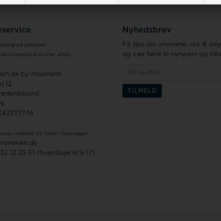
service
Nyhedsbrev
Få tips om urremme, ure & sm
jening på adressen
og vær først til nyheder og til
 henvendelse kun efter aftale
en.dk by Houmann
j 12
rederikssund
rk
K43277774
vares indenfor 24 timer i hverdagen
rremmen.dk
 32 12 25 51 (hverdage kl 9-17)