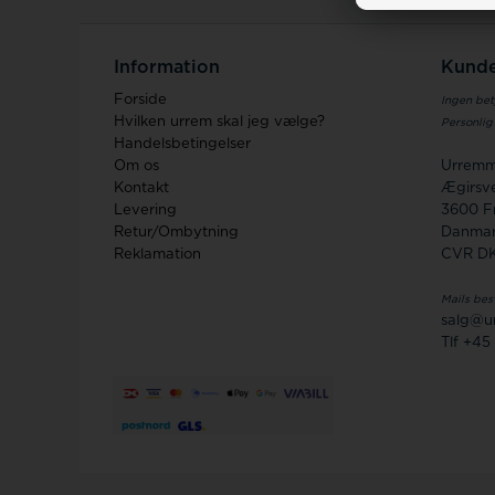
Information
Kunde
Forside
Ingen bet
Hvilken urrem skal jeg vælge?
Personlig
Handelsbetingelser
Om os
Urremm
Kontakt
Ægirsve
Levering
3600 F
Retur/Ombytning
Danma
Reklamation
CVR D
Mails bes
salg@u
Tlf +45