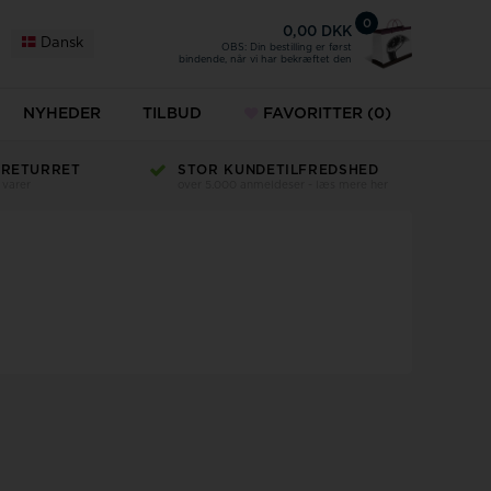
0
0,00 DKK
Dansk
OBS: Din bestilling er først
bindende, når vi har bekræftet den
NYHEDER
TILBUD
FAVORITTER
(0)
 RETURRET
STOR KUNDETILFREDSHED
 varer
over 5.000 anmeldeser - læs mere her