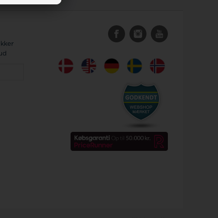
ykker
bud