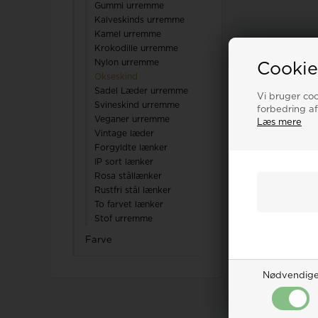
Gummi urremme
Kalveskinds urremme
Kamel urremme
Krokodille urremme
Nylon urremme
Cookie
Okseskind
Sadel Læder urremme
Vi bruger cook
Svineskind urremme
forbedring af
Veganer urremme
Læs mere
Vintage læder
Forgyldte lænker
IP sort lænker
Rosa stållænker
Rustfri stål lænker
To farvet lænker
Stof urremme
Farve
Nødvendig