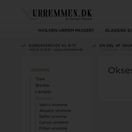
HVILKEN URREM PASSER?
KLASSISK 
KUNDESERVICE KL 9-17
EN DEL AF HOU
+45 32 12 25 51
-
salg@urremmen.dk
Vi er danske - Din si
Okse
URREMME
Type
Bredde
Længde
Materiale
Velcro urremme
Alligator urremme
Bøffel urremme
Canvas urremme
Firben urremme