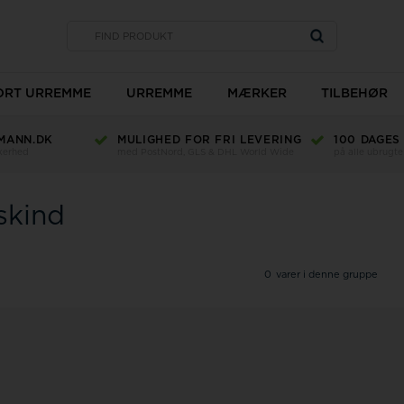
SORT URREMME
URREMME
MÆRKER
TILBEHØR
MANN.DK
MULIGHED FOR FRI LEVERING
100 DAGES
Type
kkerhed
med PostNord, GLS & DHL World Wide
på alle ubrugte
Bredde
Længde
skind
Materiale
Ur glas
Farve
TW Steel
0
varer i denne gruppe
Romenta