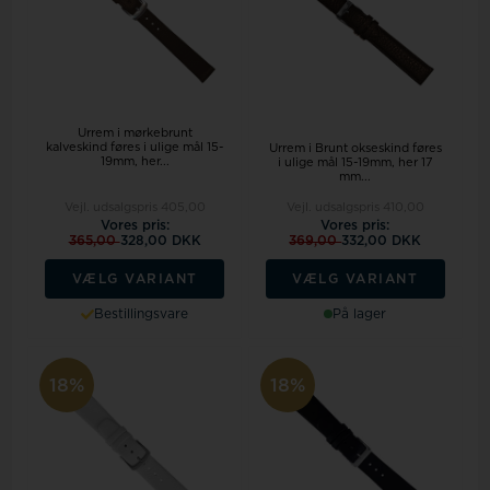
Urrem i mørkebrunt
kalveskind føres i ulige mål 15-
Urrem i Brunt okseskind føres
19mm, her...
i ulige mål 15-19mm, her 17
mm...
Vejl. udsalgspris
405,00
Vejl. udsalgspris
410,00
Vores pris:
Vores pris:
365,00
328,00 DKK
369,00
332,00 DKK
VÆLG VARIANT
VÆLG VARIANT
Bestillingsvare
På lager
18%
18%