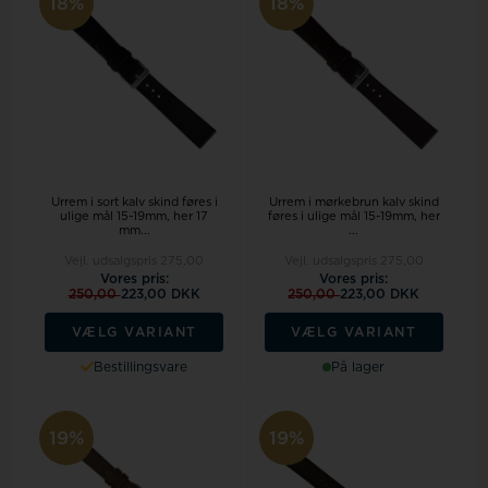
18%
18%
Urrem i sort kalv skind føres i
Urrem i mørkebrun kalv skind
ulige mål 15-19mm, her 17
føres i ulige mål 15-19mm, her
mm...
...
Vejl. udsalgspris
275,00
Vejl. udsalgspris
275,00
Vores pris:
Vores pris:
250,00
223,00 DKK
250,00
223,00 DKK
VÆLG VARIANT
VÆLG VARIANT
Bestillingsvare
På lager
19%
19%