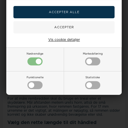
læderremmene er lavet af ægte kalveskind eller okseskind, hvilket
giver en autentisk læderrem, der patinerer smukt over tid. Denne
type læderrem til ur er også anerkendt for sin holdbarhed og
komfort, da den tilpasser sig dit håndled. Læderprodukternes
tykkelse på 2,6-2,8 mm bidrager til en solid og holdbar rem, der
kan holde til daglig brug.
For dem, der værdsætter personlig tilpasning, kan de fleste
remme leveres med spænder i enten sølv eller guldbelagt finish.
Hvis du har særlige ønsker, kan du også bede om spænder i sort,
Vis cookie detaljer
rosaguldbelagt eller titanium. Denne fleksibilitet gør det nemt at
matche remmen med urets kasse eller andre smykker, så du kan
skabe et sammenhængende look.
Nødvendige
Markedsføring
Hvilken urrem passer til dit ur?
At finde den præcise
bredde
på din urrem er afgørende for både
udseende og komfort. En korrekt måling sikrer, at remmen sidder
tæt og pænt mellem urets horn. Dette er særligt vigtigt for
læderremme, der med tiden tilpasser sig håndleddet, mens
Funktionelle
Statistiske
nylonremme bevarer deres oprindelige form.
Sådan måler du dit urs rembredde
For at måle rembredden skal du bruge en lineal eller et
skydelære. Mål afstanden mellem urets horn, altså de små
fremspring på urkassen, hvor remmen fastgøres. For 17 mm
urremme er det vigtigt, at målingen er nøjagtig, så remmen sidder
korrekt og ikke skaber unødvendig bevægelse eller slid.
Vælg den rette længde til dit håndled