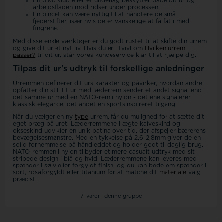
En blød klud eller et underlag beskytter både dit ur og
arbejdsfladen mod ridser under processen.
En pincet kan være nyttig til at håndtere de små
fjederstifter, især hvis de er vanskelige at få fat i med
fingrene.
Med disse enkle værktøjer er du godt rustet til at skifte din urrem
og give dit ur et nyt liv. Hvis du er i tvivl om
Hvilken urrem
passer?
til dit ur, står vores kundeservice klar til at hjælpe dig.
Tilpas dit ur's udtryk til forskellige anledninger
Urremmen definerer dit urs karakter og påvirker, hvordan andre
opfatter din stil. Et ur med læderrem sender et andet signal end
det samme ur med en NATO-rem i nylon - det ene signalerer
klassisk elegance, det andet en sportsinspireret tilgang.
Når du vælger en ny
type
urrem, får du mulighed for at sætte dit
eget præg på uret. Læderremmene i ægte kalveskind og
okseskind udvikler en unik patina over tid, der afspejler bærerens
bevægelsesmønstre. Med en tykkelse på 2,6-2,8mm giver de en
solid fornemmelse på håndleddet og holder godt til daglig brug.
NATO-remmen i nylon tilbyder et mere casualt udtryk med sit
stribede design i blå og hvid. Læderremmene kan leveres med
spænder i sølv eller forgyldt finish, og du kan bede om spænder i
sort, rosaforgyldt eller titanium for at matche dit
materiale
valg
præcist.
7
varer i denne gruppe