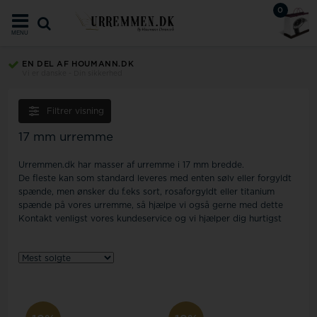
0
MENU
EN DEL AF HOUMANN.DK
Vi er danske - Din sikkerhed
Filtrer visning
17 mm urremme
Urremmen.dk har masser af urremme i 17 mm bredde.
De fleste kan som standard leveres med enten sølv eller forgyldt
spænde, men ønsker du f.eks sort, rosaforgyldt eller titanium
spænde på vores urremme, så hjælpe vi også gerne med dette
Kontakt venligst vores kundeservice og vi hjælper dig hurtigst