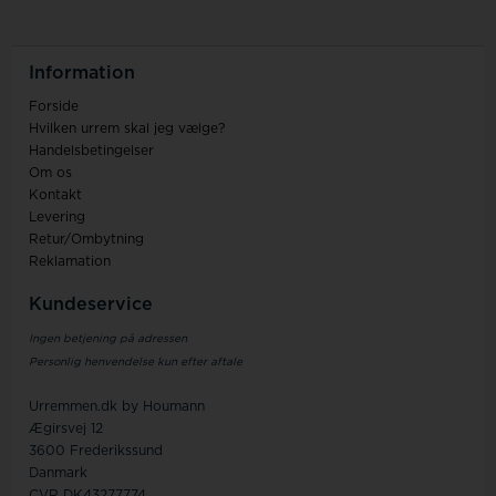
Information
Forside
Hvilken urrem skal jeg vælge?
Handelsbetingelser
Om os
Kontakt
Levering
Retur/Ombytning
Reklamation
Kundeservice
Ingen betjening på adressen
Personlig henvendelse kun efter aftale
Urremmen.dk by Houmann
Ægirsvej 12
3600 Frederikssund
Danmark
CVR DK43277774