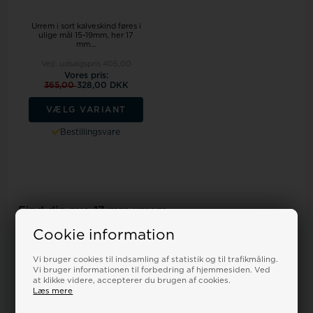
Urrem i sort kalveskind føres i
ulige mål 15-19mm, her 17
mm...
Vejl. udsalgspris
405,00
Vores pris:
365,00
328,00 DKK
VÆLG VARIANT
Bestillingsvare
Find din nye 17 mm urrem
At vælge den rette urrem kan give dit ur et helt nyt liv og udtryk.
Cookie information
En ny rem giver dig mulighed for at tilpasse uret til din personlige
stil og de forskellige anledninger, du står overfor. Det handler om
Vi bruger cookies til indsamling af statistik og til trafikmåling.
at kombinere det ønskede udseende med den komfort, du har
brug for i hverdagen, så dit ur føles som en naturlig del af din
Vi bruger informationen til forbedring af hjemmesiden. Ved
garderobe.
at klikke videre, accepterer du brugen af cookies.
Læs mere
Du finder her et bredt udvalg af 17 mm urremme, der kan opfylde
dine ønsker om både æstetik og funktionalitet. Mange af