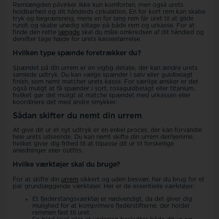
Remlængden påvirker ikke kun komforten, men også urets
holdbarhed og dit håndleds cirkulation. En for kort rem kan skabe
tryk og begrænsning, mens en for lang rem får uret til at glide
rundt og skabe unødig slitage på både rem og urkasse. For at
finde den rette
længde
skal du måle omkredsen af dit håndled og
derefter tage højde for urets kassestørrelse.
Hvilken type spænde foretrækker du?
Spændet på din urrem er en vigtig detalje, der kan ændre urets
samlede udtryk. Du kan vælge spænder i sølv eller guldbelagt
finish, som nemt matcher urets kasse. For særlige ønsker er det
også muligt at få spænder i sort, rosaguldbelagt eller titanium,
hvilket gør det muligt at matche spændet med urkassen eller
koordinere det med andre smykker.
Sådan skifter du nemt din urrem
At give dit ur et nyt udtryk er en enkel proces, der kan forvandle
hele urets udseende. Du kan nemt skifte din urrem derhjemme,
hvilket giver dig frihed til at tilpasse dit ur til forskellige
anledninger eller outfits.
Hvilke værktøjer skal du bruge?
For at skifte din
urrem
sikkert og uden besvær, har du brug for et
par grundlæggende værktøjer. Her er de essentielle værktøjer:
Et fjederstangsværktøj er nødvendigt, da det giver dig
mulighed for at komprimere fjederstifterne, der holder
remmen fast til uret.