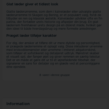
Glat læder giver et tidløst look
Glatte læderurremme, som dem i kalvelæder eller udvalgte glatte
læderurremme til Skagen og Bering, er et populært valg, fordi de
tilbyder en ren og klassisk æstetik. Kalvelæder udvikler ofte en fin
patina, der fortæller urets historie og afspejler din brug. En glat
læderrem fremhæver urets design på en diskret måde, hvilket gør
den ideel til både hverdagsbrug og mere formelle anledninger.
Præget læder tilføjer karakter
For dig, der ønsker at tilføre dit ur mere dybde og personlighed,
er prægede læderremme et oplagt valg. Disse inkluderer urremme
med krokodillemønster eller urremme i imiteret alligatorskind,
som tilføjer et sofistikeret og detaljeret udtryk. Mønstret skaber
et visuelt spil, der fanger øjet og giver remmen en særlig tekstur.
Det er en måde at gøre dit ur til et iøjnefaldende tilbehør, der
signalerer en sans for detaljer og en glæde ved at personliggøre
dine ejendele.
8
varer i denne gruppe
Information