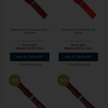
Silikone rem bordeaux føres i
Silikone rem rød føres i 18-
18-22mm
22mm
Vejl. udsalgspris
175,00
Vejl. udsalgspris
175,00
Vores pris:
Vores pris:
159,00
142,00 DKK
159,00
142,00 DKK
VÆLG VARIANT
VÆLG VARIANT
Bestillingsvare
Bestillingsvare
19%
18%