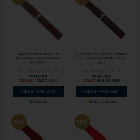
Fluco bordeaux koskinds
Glat bordeaux glat kalveskinds
urrem med kroko mønster i
SPECIAL urrem til at SKRUE
bredder fr...
på...
Vejl. udsalgspris
275,00
Vejl. udsalgspris
375,00
Vores pris:
Vores pris:
250,00
125,00 DKK
275,00
304,00 DKK
VÆLG VARIANT
VÆLG VARIANT
På lager
Bestillingsvare
18%
18%