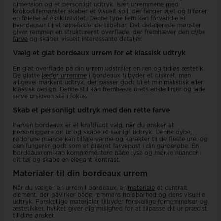
dimension og et personligt udtryk. Især urremmene med
krokodillemønster skaber et visuelt spil, der fanger øjet og tilfører
en følelse af eksklusivitet. Denne type rem kan forvandle et
hverdagsur til et iøjnefaldende tilbehør. Det detaljerede mønster
giver remmen en struktureret overflade, der fremhæver den dybe
farve
og skaber visuelt interessante detaljer.
Vælg et glat bordeaux urrem for et klassisk udtryk
En glat overflade på din urrem udstråler en ren og tidløs æstetik.
De glatte
læder urremme
i bordeaux tilbyder et diskret, men
alligevel markant udtryk, der passer godt til et minimalistisk eller
klassisk design. Denne stil kan fremhæve urets enkle linjer og lade
selve urskiven stå i fokus.
Skab et personligt udtryk med den rette farve
Farven bordeaux er et kraftfuldt valg, når du ønsker at
personliggøre dit ur og skabe et særligt udtryk. Denne dybe,
rødbrune nuance kan tilføje varme og karakter til de fleste ure, og
den fungerer godt som et diskret farvepust i din garderobe. En
bordeauxrem kan komplementere både lyse og mørke nuancer i
dit tøj og skabe en elegant kontrast.
Materialer til din bordeaux urrem
Når du vælger en urrem i bordeaux, er
materiale
et centralt
element, der påvirker både remmens holdbarhed og dens visuelle
udtryk. Forskellige materialer tilbyder forskellige fornemmelser og
æstetikker, hvilket giver dig mulighed for at tilpasse dit ur præcist
til dine ønsker.