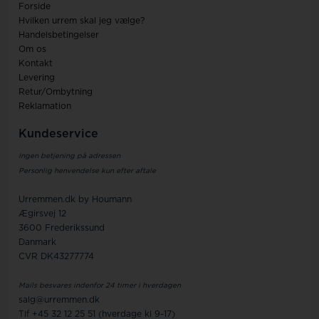
Forside
Hvilken urrem skal jeg vælge?
Handelsbetingelser
Om os
Kontakt
Levering
Retur/Ombytning
Reklamation
Kundeservice
Ingen betjening på adressen
Personlig henvendelse kun efter aftale
Urremmen.dk by Houmann
Ægirsvej 12
3600 Frederikssund
Danmark
CVR DK43277774
Mails besvares indenfor 24 timer i hverdagen
salg@urremmen.dk
Tlf +45 32 12 25 51 (hverdage kl 9-17)