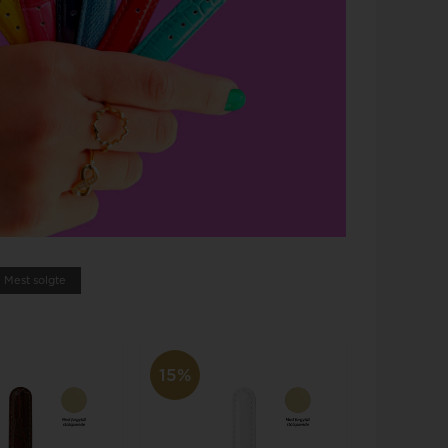
Mest solgte
15%