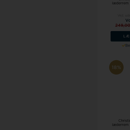
læderrem 
Vejl. ud
Vo
249,0
LÆ
Be
18%
Christi
læderrem 