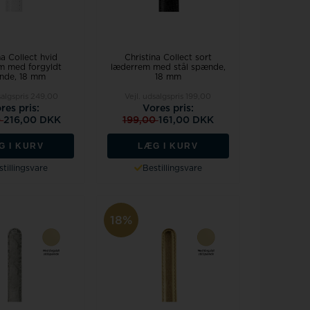
na Collect hvid
Christina Collect sort
m med forgyldt
læderrem med stål spænde,
nde, 18 mm
18 mm
salgspris
249,00
Vejl. udsalgspris
199,00
res pris:
Vores pris:
0
216,00 DKK
199,00
161,00 DKK
G I KURV
LÆG I KURV
tillingsvare
Bestillingsvare
18%