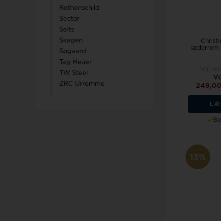
Rothenschild
Sector
Seits
Skagen
Christ
læderrem 
Søgaard
Tag Heuer
Vejl. ud
TW Steel
Vo
ZRC Urremme
249,0
LÆ
Be
13%