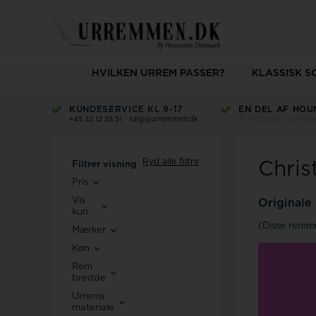
HVILKEN URREM PASSER?
KLASSISK 
KUNDESERVICE KL 9-17
EN DEL AF HOU
+45 32 12 25 51
-
salg@urremmen.dk
Vi er danske - Din si
Ryd alle filtre
Chris
Filtrer visning
Pris
Vis
Originale
kun
(Disse remm
Mærker
Køn
Rem
bredde
Urrems
materiale