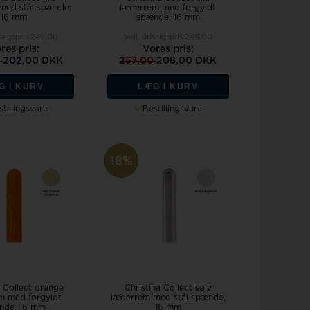
med stål spænde,
læderrem med forgyldt
16 mm
spænde, 16 mm
salgspris
249,00
Vejl. udsalgspris
249,00
res pris:
Vores pris:
0
202,00 DKK
257,00
208,00 DKK
G I KURV
LÆG I KURV
tillingsvare
Bestillingsvare
18%
a Collect orange
Christina Collect sølv
m med forgyldt
læderrem med stål spænde,
nde, 16 mm
16 mm