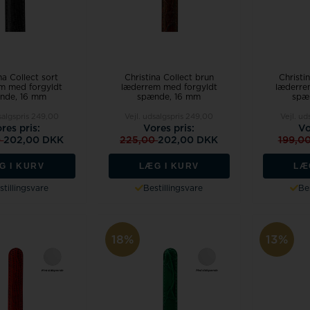
na Collect sort
Christina Collect brun
Christi
m med forgyldt
læderrem med forgyldt
læderre
nde, 16 mm
spænde, 16 mm
spæ
salgspris
249,00
Vejl. udsalgspris
249,00
Vejl. ud
res pris:
Vores pris:
Vo
0
202,00 DKK
225,00
202,00 DKK
199,0
G I KURV
LÆG I KURV
LÆ
stillingsvare
Bestillingsvare
Bes
18%
13%