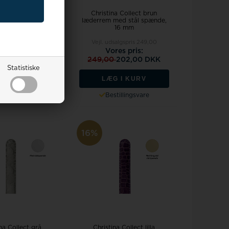
na Collect gul
Christina Collect brun
m med forgyldt
læderrem med stål spænde,
nde, 16 mm
16 mm
salgspris
249,00
Vejl. udsalgspris
249,00
res pris:
Vores pris:
0
212,00 DKK
249,00
202,00 DKK
Statistiske
G I KURV
LÆG I KURV
tillingsvare
Bestillingsvare
16%
na Collect grå
Christina Collect lilla