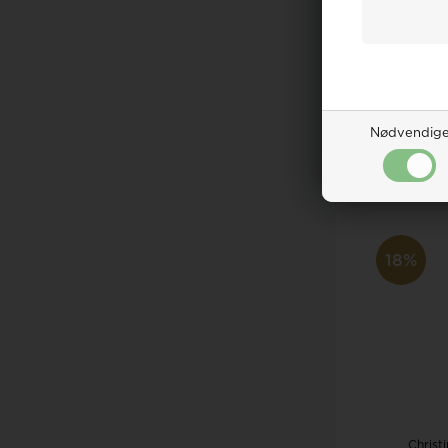
Christi
læderrem 
Vejl. ud
Vo
249,0
Nødvendig
LÆ
Be
18%
Christ