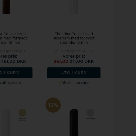
na Collect brun
Christina Collect hvid
m med forgyldt
læderrem med forgyldt
nde, 18 mm
spænde, 16 mm
salgspris
199,00
Vejl. udsalgspris
249,00
res pris:
Vores pris:
0
161,00 DKK
261,00
211,00 DKK
G I KURV
LÆG I KURV
tillingsvare
Bestillingsvare
19%