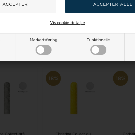
na Collect brun
Christina Collect grøn
Christi
med stål spænde,
læderrem med forgyldt
læderre
18 mm
spænde, 16 mm
spæ
Vis cookie detaljer
salgspris
249,00
Vejl. udsalgspris
249,00
Vejl. ud
res pris:
Vores pris:
Vo
0
202,00 DKK
253,00
205,00 DKK
262,0
e
Markedsføring
Funktionelle
G I KURV
LÆG I KURV
LÆ
stillingsvare
Bestillingsvare
Bes
18%
18%
ina Collect grå
Christina Collect gul
Christi