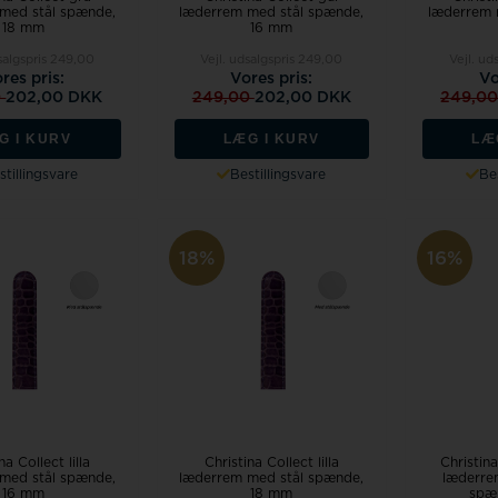
med stål spænde,
læderrem med stål spænde,
læderrem 
18 mm
16 mm
salgspris
249,00
Vejl. udsalgspris
249,00
Vejl. ud
res pris:
Vores pris:
Vo
0
202,00 DKK
249,00
202,00 DKK
249,0
G I KURV
LÆG I KURV
LÆ
stillingsvare
Bestillingsvare
Bes
18%
16%
na Collect lilla
Christina Collect lilla
Christin
med stål spænde,
læderrem med stål spænde,
læderre
16 mm
18 mm
spæ