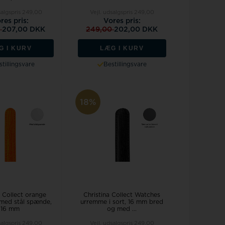
salgspris
249,00
Vejl. udsalgspris
249,00
res pris:
Vores pris:
0
207,00 DKK
249,00
202,00 DKK
G I KURV
LÆG I KURV
tillingsvare
Bestillingsvare
18%
a Collect orange
Christina Collect Watches
med stål spænde,
urremme i sort, 16 mm bred
16 mm
og med ...
salgspris
249,00
Vejl. udsalgspris
249,00