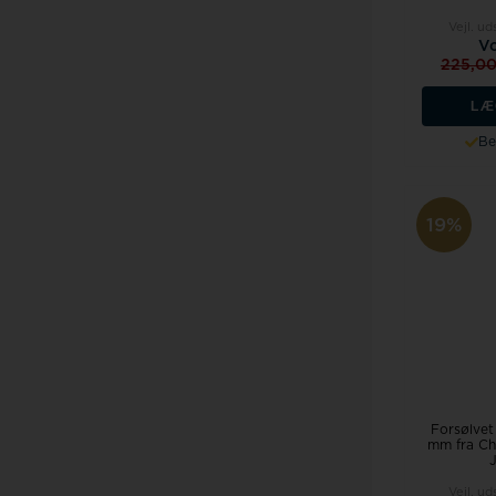
Vejl. ud
Vo
225,0
LÆ
Be
19%
Forsølvet
mm fra Ch
J
Vejl. ud