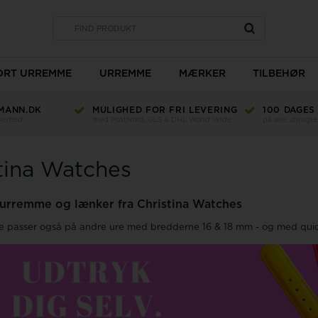
SORT URREMME
URREMME
MÆRKER
TILBEHØR
MANN.DK
MULIGHED FOR FRI LEVERING
100 DAGES
Type
kkerhed
med PostNord, GLS & DHL World Wide
på alle ubrugte
Bredde
Længde
tina Watches
Materiale
Ur glas
Farve
TW Steel
 urremme og lænker fra Christina Watches
e passer også på andre ure med bredderne 16 & 18 mm - og med quic
Romenta