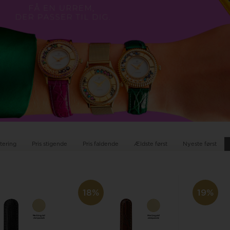
tering
Pris stigende
Pris faldende
Ældste først
Nyeste først
18%
19%