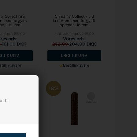
na Collect grå
Christina Collect guld
m med forgyldt
læderrem med forgyldt
nde, 16 mm
spænde, 16 mm
salgspris
199,00
Vejl. udsalgspris
249,00
res pris:
Vores pris:
0
161,00 DKK
252,00
204,00 DKK
G I KURV
LÆG I KURV
tillingsvare
Bestillingsvare
18%
n til