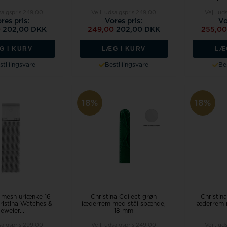
salgspris
249,00
Vejl. udsalgspris
249,00
Vejl. ud
res pris:
Vores pris:
Vo
0
202,00 DKK
249,00
202,00 DKK
255,0
G I KURV
LÆG I KURV
LÆ
stillingsvare
Bestillingsvare
Bes
18%
18%
 mesh urlænke 16
Christina Collect grøn
Christin
ristina Watches &
læderrem med stål spænde,
læderrem 
eweler...
18 mm
salgspris
299,00
Vejl. udsalgspris
249,00
Vejl. ud