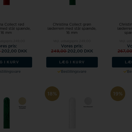
ina Collect rød
Christina Collect grøn
Christi
med stål spænde,
læderrem med stål spænde,
læderre
16 mm
16 mm
spæ
salgspris
249,00
Vejl. udsalgspris
249,00
Vejl. ud
res pris:
Vores pris:
Vo
0
202,00 DKK
249,00
202,00 DKK
267,0
G I KURV
LÆG I KURV
LÆ
stillingsvare
Bestillingsvare
Bes
18%
19%