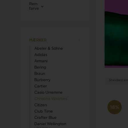
Rem
farve
MÆRKER
Abeler & Söhne
Adidas
Armani
Bering
Braun
Burberry
Standard sor
Cartier
Casio Urremme
Christina Watches
Citizen
18%
Club Time
Crafter Blue
Daniel Wellington