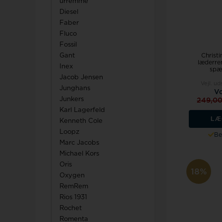
urremme
Diesel
Faber
Fluco
Fossil
Christi
Gant
læderre
Inex
spæ
Jacob Jensen
Vejl. ud
Junghans
Vo
Junkers
249,0
Karl Lagerfeld
LÆ
Kenneth Cole
Loopz
Be
Marc Jacobs
Michael Kors
Oris
18%
Oxygen
RemRem
Rios 1931
Rochet
Romenta