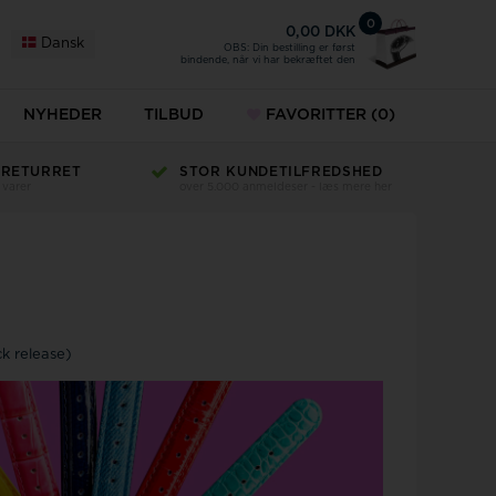
0
0,00 DKK
Dansk
OBS: Din bestilling er først
bindende, når vi har bekræftet den
NYHEDER
TILBUD
FAVORITTER
(0)
 RETURRET
STOR KUNDETILFREDSHED
 varer
over 5.000 anmeldeser - læs mere her
k release)