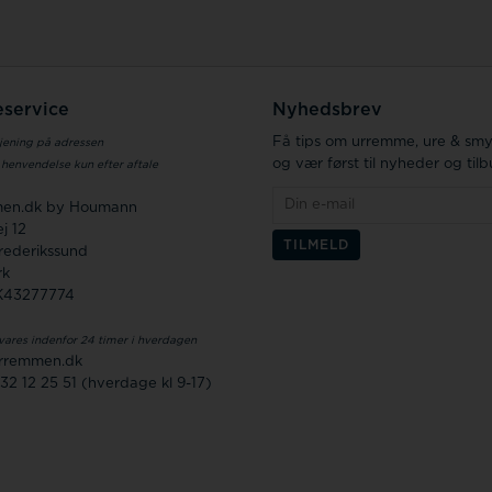
service
Nyhedsbrev
Få tips om urremme, ure & sm
jening på adressen
og vær først til nyheder og til
 henvendelse kun efter aftale
en.dk by Houmann
j 12
rederikssund
rk
K43277774
vares indenfor 24 timer i hverdagen
rremmen.dk
 32 12 25 51 (hverdage kl 9-17)