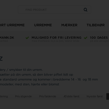
SORT URREMME
URREMME
MÆRKER
TILBEHØR
MANN.DK
MULIGHED FOR FRI LEVERING
100 DAGES
Type
kkerhed
med PostNord, GLS & DHL World Wide
på alle ubrugte
Bredde
Længde
z
Materiale
Ur glas
Farve
TW Steel
ery / smykker til din urrem.
ætter på din urrem, så den bliver piftet lidt op
lle standard urremme og kommer i bredderne 14 - 16 og 18 mm
Romenta
 modeller, med sten, hjerte eller blomst
tering
Pris stigende
Pris faldende
Ældste først
Nyeste først