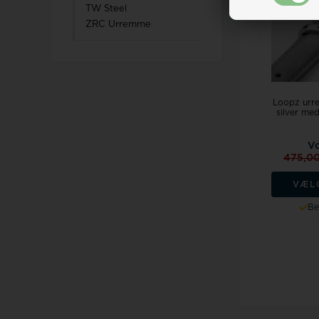
TW Steel
ZRC Urremme
Loopz urr
silver me
Vo
475,0
VÆL
Be