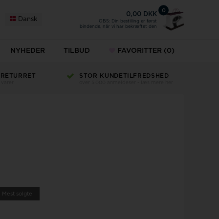
0
0,00 DKK
Dansk
OBS: Din bestilling er først
bindende, når vi har bekræftet den
NYHEDER
TILBUD
FAVORITTER
(0)
 RETURRET
STOR KUNDETILFREDSHED
 varer
over 5.000 anmeldeser - læs mere her
Mest solgte