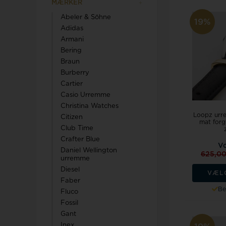
MÆRKER
Abeler & Söhne
19%
Adidas
Armani
Bering
Braun
Burberry
Cartier
Casio Urremme
Christina Watches
Loopz urr
Citizen
mat forg
Club Time
Crafter Blue
Vo
Daniel Wellington
625,0
urremme
Diesel
VÆL
Faber
Be
Fluco
Fossil
Gant
Inex