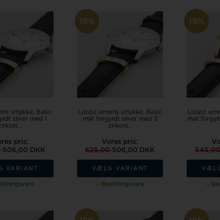
19%
19%
ems smykke, Basic
Loopz urrems smykke, Basic
Loopz urre
yldt silver med 1
mat forgyldt silver med 3
mat forgyld
zirkoni...
zirkoni...
res pris:
Vores pris:
Vo
0
506,00 DKK
625,00
506,00 DKK
545,0
G VARIANT
VÆLG VARIANT
VÆL
stillingsvare
Bestillingsvare
Bes