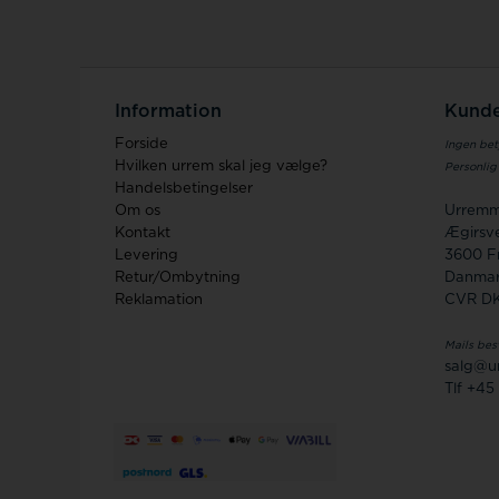
Information
Kunde
Forside
Ingen bet
Hvilken urrem skal jeg vælge?
Personlig
Handelsbetingelser
Om os
Urremm
Kontakt
Ægirsve
Levering
3600 F
Retur/Ombytning
Danma
Reklamation
CVR D
Mails bes
salg@u
Tlf +45