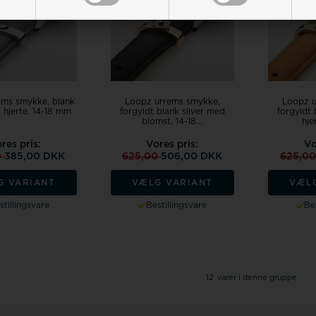
ems smykke, blank
Loopz urrems smykke,
Loopz u
d hjerte, 14-18 mm
forgyldt blank silver med
forgyldt 
blomst, 14-18...
hjer
res pris:
Vores pris:
Vo
0
385,00 DKK
625,00
506,00 DKK
625,0
G VARIANT
VÆLG VARIANT
VÆL
stillingsvare
Bestillingsvare
Bes
12
varer i denne gruppe