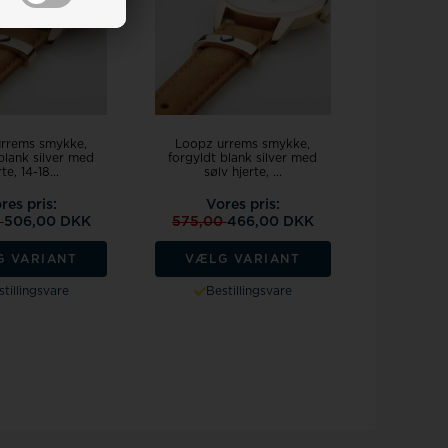
rrems smykke,
Loopz urrems smykke,
blank silver med
forgyldt blank silver med
te, 14-18...
sølv hjerte, ...
res pris:
Vores pris:
0
506,00 DKK
575,00
466,00 DKK
G VARIANT
VÆLG VARIANT
tillingsvare
Bestillingsvare