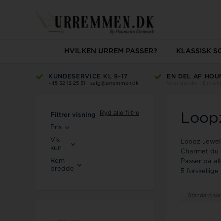
HVILKEN URREM PASSER?
KLASSISK 
KUNDESERVICE KL 9-17
EN DEL AF HOU
+45 32 12 25 51
-
salg@urremmen.dk
Vi er danske - Din si
Ryd alle filtre
Loop
Filtrer visning
Pris
Vis
Loopz Jewell
kun
Charmet du s
Rem
Passer på a
bredde
5 forskellige
Standard sor