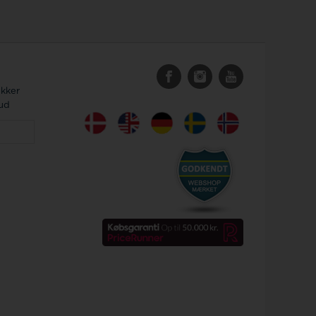
ykker
bud