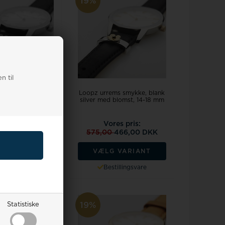
19%
n til
Loopz urrems smykke, blank
ms smykke, blank
silver med blomst, 14-18 mm
 blomst, 14-18 mm
res pris:
Vores pris:
0
385,00 DKK
575,00
466,00 DKK
G VARIANT
VÆLG VARIANT
tillingsvare
Bestillingsvare
19%
Statistiske