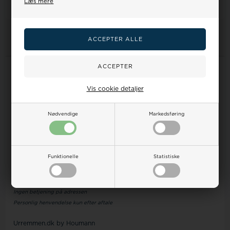
Læs mere
2
varer i denne gruppe
Information
Forside
Vis cookie detaljer
Hvilken urrem skal jeg vælge?
Handelsbetingelser
Nødvendige
Markedsføring
Om os
Kontakt
Levering
Retur/Ombytning
Reklamation
Funktionelle
Statistiske
Kundeservice
Ingen betjening på adressen
Personlig henvendelse kun efter aftale
Urremmen.dk by Houmann