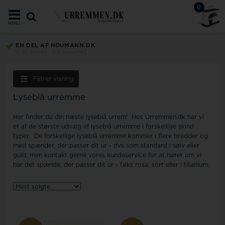
0
MENU
EN DEL AF HOUMANN.DK
Vi er danske - Din sikkerhed
Filtrer visning
Lyseblå urremme
Her finder du din næste lyseblå urrem! Hos Urremmen.dk har vi
et af de største udvalg af lyseblå urremme i forskellige skind
typer. De forskellige lyseblå urremme kommer i flere bredder og
med spænder, der passer dit ur - dvs som standard i sølv eller
guld, men kontakt gerne vores kundeservice for at hører om vi
har det spænde, der passer dit ur - f.eks rosa, sort eller i titanium.