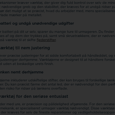
ekanismer kræver værktøj, der giver dig fuld kontrol over selv de m
t nødvendige greb og den stabilitet, der kræves for at undgå ridser
 gør det muligt at se præcist, hvad du arbejder med, mens specialiser
rlade mærker på metallet.
 batteri og undgå unødvendige udgifter
er batteri på dit ur selv, sparer du mange ture til urmageren. Du find
es af og dem der trykkes på, samt små skruetrækkere, der er nødvendi
så værktøj til at skifte
fjederstifter
.
ærktøj til nem justering
ver præcise justeringer for at sidde komfortabelt på håndleddet, og 
 justeringer derhjemme. Værktøjerne er designet til at håndtere forske
 led uden at beskadige urets finish.
lænken nemt derhjemme
rne inkluderer udskiftelige stifter, der kan bruges til forskellige læn
er. Du kan præcist fjerne det antal led, der er nødvendigt for den per
en risiko for ridser på lænkens overflade.
ærktøj for den seriøse entusiast
der med ure, er præcision og pålidelighed afgørende. For den seriøse 
 mekanik, er specialiseret urmager værktøj nødvendigt. Disse værktøjer 
 der kræves for selv de fineste reparationer og vedligeholdelsesopgav