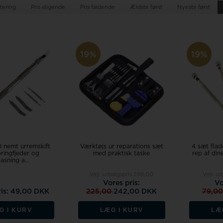
tering
Pris stigende
Pris faldende
Ældste først
Nyeste først
19%
19%
il nemt urremskift
Værktøjs ur reparations sæt
4 sæt flad
ringfjeder og
med praktisk taske
rep af din
pasning a...
Vejl. udsalgspris
299,00
Vejl. u
Vores pris:
Vo
ris: 49,00 DKK
225,00
242,00 DKK
79,0
G I KURV
LÆG I KURV
LÆ