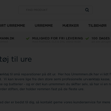
SORT URREMME
URREMME
MÆRKER
TILBEHØR
MANN.DK
MULIGHED FOR FRI LEVERING
100 DAGES
Type
kkerhed
med PostNord, GLS & DHL World Wide
på alle ubrugte
Bredde
Længde
øj til ure
Materiale
Ur glas
Farve
TW Steel
ærktøj til små reparationer på dit ur. Her hos Urremmen.dk har vi lidt f
 Vi kan levere lige fra den store semi profesionelle urværktøjs kasse, 
nke og batterier - og er det kun urremmen du skifter selv, så har vi e
Romenta
rder stiften, der holder remmen fast på de fleste ure.
vad der er bedst til dig, så kontakt gerne vores kunderservice for mere