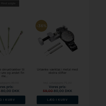
Mest solgte
-36%
e skruetrækker til
Urlænke værktøj i metal med
e ure og andet fin
ekstra stifter
me...
dsalgspris
99,00
Vejl. udsalgspris
75,00
res pris:
Vores pris:
0
80,00 DKK
59,00
80,00 DKK
G I KURV
LÆG I KURV