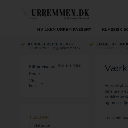
HVILKEN URREM PASSER?
KLASSISK 
KUNDESERVICE KL 9-17
EN DEL AF HOU
+45 32 12 25 51
-
salg@urremmen.dk
Vi er danske - Din si
Ryd alle filtre
Værkt
Filtrer visning
Pris
Vis
kun
Forskelligt v
dine ure med.
at skifte læ
og udløse fje
TILBEHØR
I tvivl om h
Batterier