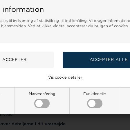
 information
ies til indsamling af statistik og til trafikmåling. Vi bruger informatione
 hjemmesiden. Ved at klikke videre, accepterer du brugen af cookies.
l ure: Udfør selv service på dit ur
øre småreparationer og vedligeholdelse på dine ure selv giver dig ko
 på urmagerbesøg. Med det rette urmager værktøj kan du selv skifte b
 holder dine ure i topform. Præcisionsarbejde med ure kræver speciali
kanismer.
isk interesserede urentusiast åbner det rigtige urværktøj mulighed f
else gør det muligt at se selv de mindste detaljer, mens specialisered
e eller beskadige uret. Uanset om du har behov for et ur reparationssæt
 til at justere en enkelt rem, kræver hver opgave det korrekte værktøj
Vis cookie detaljer
ktøjstasker
med organiserede rum holder alle komponenter på plads, m
sser til urenes små skruer. Disse værktøjer giver dig den præcision og 
e
Markedsføring
Funktionelle
rktøj til ure passer til dine behov?
t rette
tilbehør
og værktøj til dine ure handler om at have de rette værk
batteriskift og lænkejusteringer. Uanset om du er en erfaren ur-entusia
 niveau.
over detaljerne i dit urarbejde