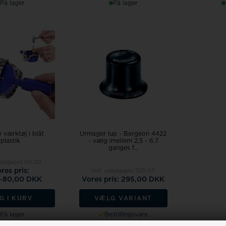
På lager
På lager
 værktøj i blåt
Urmager lup - Bergeon 4422
plastik
- vælg imellem 2,5 - 6,7
ganges f...
dsalgspris
50,00
res pris:
Vejl. udsalgspris
325,00
0
80,00 DKK
Vores pris: 295,00 DKK
G I KURV
VÆLG VARIANT
På lager
Bestillingsvare