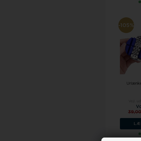
-105%
Urlænke
Vejl. u
Vo
39,0
LÆ