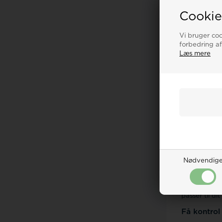
Cookie
Vi bruger cook
forbedring af
Værktøj ti
Læs mere
At kunne udf
tid og penge
opgaver, der
følsomme me
For den tekn
høj forstørr
uden at rids
lænkeværktøj
Praktiske
vær
størrelser pa
Nødvendig
Hvilket væ
At vælge de
remskift til 
passer til dit
Få kontrol 