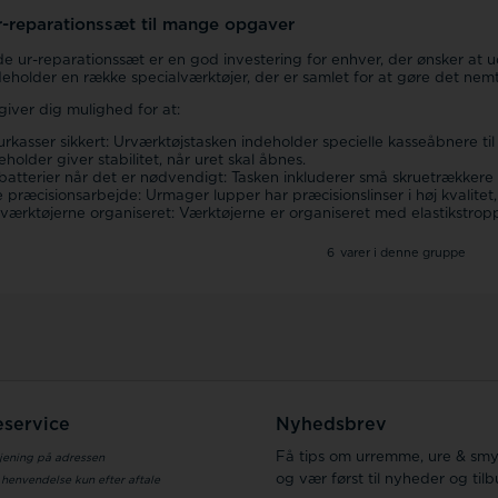
-reparationssæt til mange opgaver
e ur-reparationssæt er en god investering for enhver, der ønsker at u
deholder en række specialværktøjer, der er samlet for at gøre det nemt
giver dig mulighed for at:
rkasser sikkert: Urværktøjstasken indeholder specielle kasseåbnere t
eholder giver stabilitet, når uret skal åbnes.
 batterier når det er nødvendigt: Tasken inkluderer små skruetrækker
 præcisionsarbejde: Urmager lupper har præcisionslinser i høj kvalitet
værktøjerne organiseret: Værktøjerne er organiseret med elastikstropper
6
varer i denne gruppe
service
Nyhedsbrev
Få tips om urremme, ure & sm
jening på adressen
og vær først til nyheder og til
 henvendelse kun efter aftale