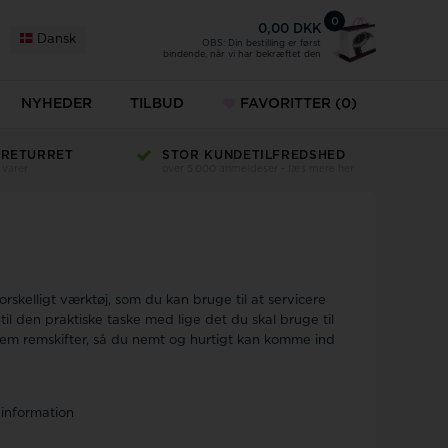
0
0,00 DKK
Dansk
OBS: Din bestilling er først
bindende, når vi har bekræftet den
NYHEDER
TILBUD
FAVORITTER
(0)
 RETURRET
STOR KUNDETILFREDSHED
 varer
over 5.000 anmeldeser - læs mere her
orskelligt værktøj, som du kan bruge til at servicere
til den praktiske taske med lige det du skal bruge til
n nem remskifter, så du nemt og hurtigt kan komme ind
 information