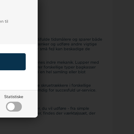
n til
ntrol over dine værdifulde tidsmålere og sparer både
atterier, justere urlænker og udføre andre vigtige
seret udstyr, da selv små fejl kan beskadige de
or at arbejde med urenes indre mekanik. Lupper med
e kasseåbnere håndterer forskellige typer bagkasser
 til at vedligeholde en hel samling eller blot
.
ens specialiserede skruetrækkere i forskellige
kontrol, der er nødvendig for succesfuld ur-service.
Statistiske
tøjer til de opgaver, du vil udføre - fra simple
st eller en nybegynder, findes der værktøjssæt, der