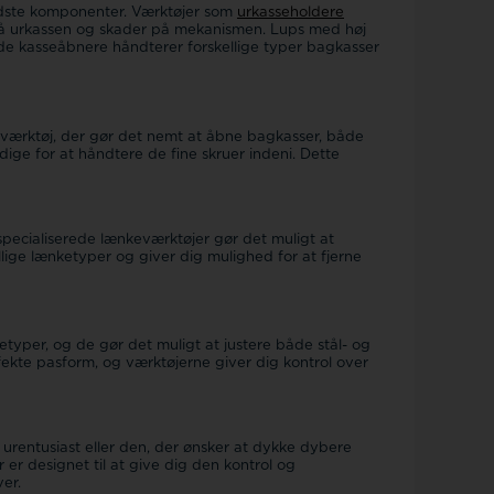
indste komponenter. Værktøjer som
urkasseholdere
 på urkassen og skader på mekanismen. Lups med høj
ede kasseåbnere håndterer forskellige typer bagkasser
er værktøj, der gør det nemt at åbne bagkasser, både
ge for at håndtere de fine skruer indeni. Dette
specialiserede lænkeværktøjer gør det muligt at
llige lænketyper og giver dig mulighed for at fjerne
ketyper, og de gør det muligt at justere både stål- og
fekte pasform, og værktøjerne giver dig kontrol over
urentusiast eller den, der ønsker at dykke dybere
er designet til at give dig den kontrol og
er.