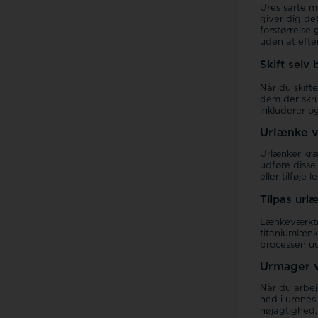
Ures sarte m
giver dig de
forstørrelse
uden at efte
Skift selv
Når du skift
dem der skru
inkluderer og
Urlænke v
Urlænker kræ
udføre disse
eller tilføje
Tilpas ur
Lænkeværktøje
titaniumlænk
processen ud
Urmager v
Når du arbej
ned i urenes
nøjagtighed,