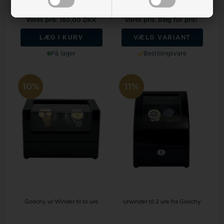
Vejl. udsalgspris
175,00
Vores pris: 160,00 DKK
Vores pris: Ring for pris!
LÆG I KURV
VÆLG VARIANT
På lager
Bestillingsvare
10%
11%
Goochy ur Winder til to ure
Urwinder til 2 ure fra Goochy