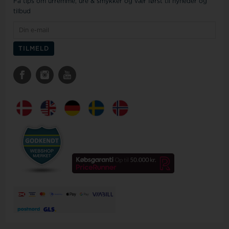
Få tips om urremme, ure & smykker og vær først til nyheder og
tilbud