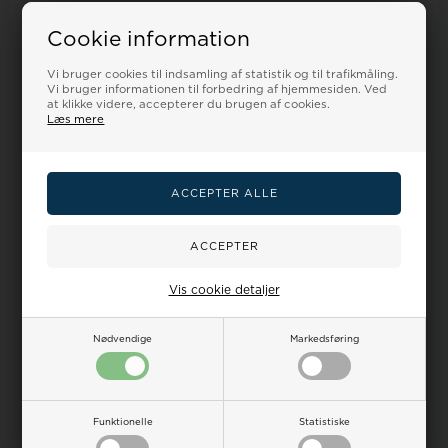
Urlænke værktøj i blåt plastik
Goochy Watchwinders til 2
Cookie information
automatic ure
Vi bruger cookies til indsamling af statistik og til trafikmåling.
Vejl. udsalgspris
50,00
Vejl. udsalgspris
1.750,00
Vi bruger informationen til forbedring af hjemmesiden. Ved
Vores pris:
Vores pris:
at klikke videre, accepterer du brugen af cookies.
39,00
80,00 DKK
1.575,00
1.418,00 DKK
Læs mere
LÆG I KURV
LÆG I KURV
På lager
Bestillingsvare
Vis cookie detaljer
Nødvendige
Markedsføring
Funktionelle
Statistiske
Casio G2900F original ur
Skagen keramiske urlænker til
krans
både dame og herre ure