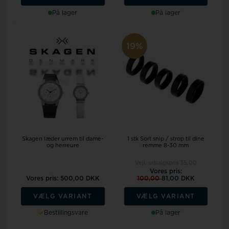
På lager
På lager
19%
Skagen læder urrem til dame-
1 stk Sort snip / strop til dine
og herreure
remme 8-30 mm
Vejl. udsalgspris
35,00
Vores pris:
Vores pris: 500,00 DKK
100,00
81,00 DKK
VÆLG VARIANT
VÆLG VARIANT
Bestillingsvare
På lager