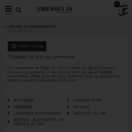
0
MENU
EN DEL AF HOUMANN.DK
Vi er danske - Din sikkerhed
Filtrer visning
Tilbehør til ure og urremme
Hos Urremmen.dk finder du altid et stort udvalg af tilbehør til
dine ure og urremme. Vi har altid et stort udvalg af værktøj,
reservedele, stifter, glas, services, batterier omm, så du kan fixe,
justere og ændre udseende på dine ure.
BATTERIER
FJEDERSTIFTER
SPÆNDER
UR GLAS
URKASSER & URWINDERS
VÆRKTØJ TIL URE
BATTERI-, GLAS SKIFTE OG
SERVICE AF URE