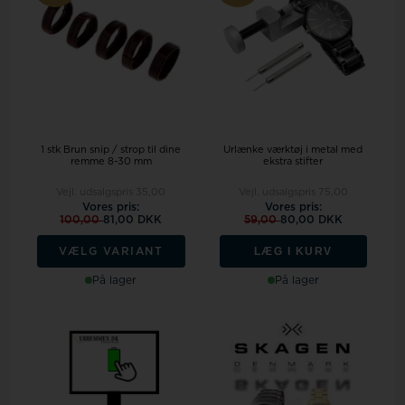
1 stk Brun snip / strop til dine
Urlænke værktøj i metal med
remme 8-30 mm
ekstra stifter
Vejl. udsalgspris
35,00
Vejl. udsalgspris
75,00
Vores pris:
Vores pris:
100,00
81,00 DKK
59,00
80,00 DKK
LÆG I KURV
VÆLG VARIANT
På lager
På lager