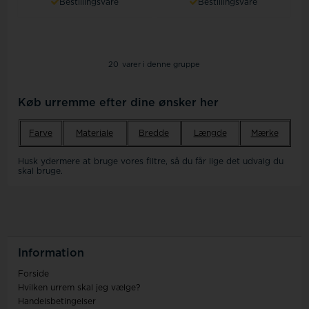
Bestillingsvare
Bestillingsvare
20
varer i denne gruppe
Køb urremme efter dine ønsker her
Farve
Materiale
Bredde
Længde
Mærke
Husk ydermere at bruge vores filtre, så du får lige det udvalg du
skal bruge.
Information
Forside
Hvilken urrem skal jeg vælge?
Handelsbetingelser