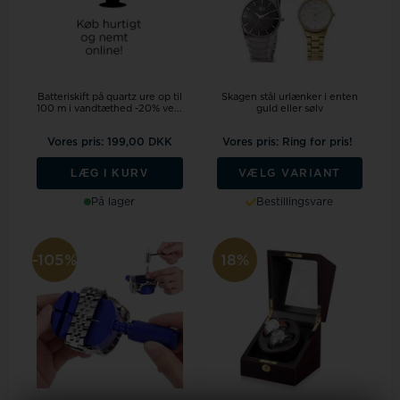
Batteriskift på quartz ure op til
Skagen stål urlænker i enten
100 m i vandtæthed -20% ve...
guld eller sølv
Vores pris: 199,00 DKK
Vores pris: Ring for pris!
LÆG I KURV
VÆLG VARIANT
På lager
Bestillingsvare
-105%
18%