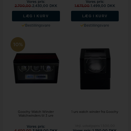
Vores pris:
Vores pris:
2.700,00
2.430,00 DKK
1.675,00
1.499,00 DKK
LÆG I KURV
LÆG I KURV
Bestillingsvare
Bestillingsvare
10%
Goochy Watch Winder
1 urs watch winder fra Goochy
Watchwinders til 3 ure
Vejl. udsalgspris
1.500,00
Vores pris:
4.400,00
3.969,00 DKK
Vores pris: 1.350,00 DKK