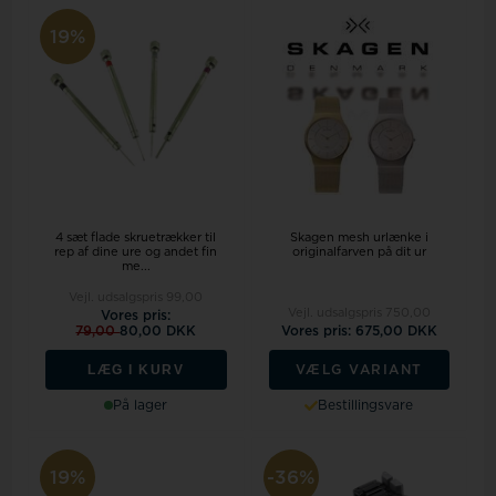
19%
4 sæt flade skruetrækker til
Skagen mesh urlænke i
rep af dine ure og andet fin
originalfarven på dit ur
me...
Vejl. udsalgspris
99,00
Vejl. udsalgspris
750,00
Vores pris:
79,00
80,00 DKK
Vores pris: 675,00 DKK
LÆG I KURV
VÆLG VARIANT
På lager
Bestillingsvare
19%
-36%