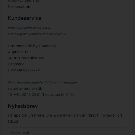
Retur/Ombytning
Reklamation
Kundeservice
Ingen betjening på adressen
Personlig henvendelse kun efter aftale
Urremmen.dk by Houmann
Ægirsvej 12
3600 Frederikssund
Danmark
CVR DK43277774
Mails besvares indenfor 24 timer i hverdagen
salg@urremmen.dk
Tlf +45 32 12 25 51 (hverdage kl 9-17)
Nyhedsbrev
Få tips om urremme, ure & smykker og vær først til nyheder og
tilbud