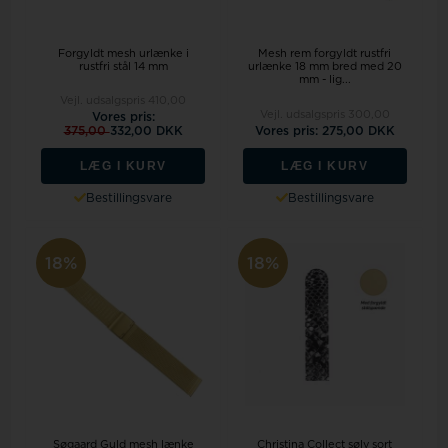
Forgyldt mesh urlænke i
Mesh rem forgyldt rustfri
rustfri stål 14 mm
urlænke 18 mm bred med 20
mm - lig...
Vejl. udsalgspris
410,00
Vejl. udsalgspris
300,00
Vores pris:
375,00
332,00 DKK
Vores pris: 275,00 DKK
LÆG I KURV
LÆG I KURV
Bestillingsvare
Bestillingsvare
18%
18%
Søgaard Guld mesh lænke
Christina Collect sølv sort