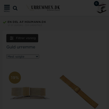
0
MENU
EN DEL AF HOUMANN.DK
Vi er danske - Din sikkerhed
Filtrer visning
Guld urremme
19%