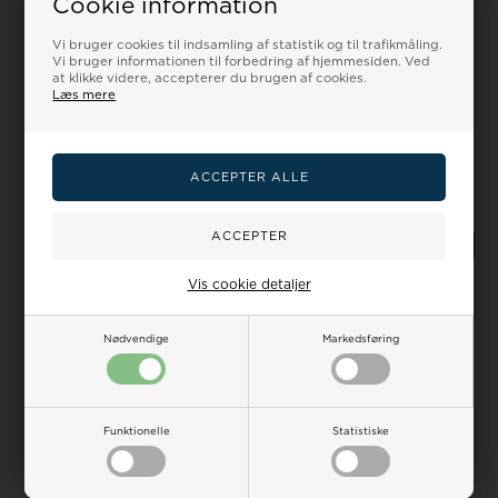
Cookie information
Orignal forgyldt Skagen mesh
lænke til modellerne
SKW2147 & ...
Vi bruger cookies til indsamling af statistik og til trafikmåling.
Vejl. udsalgspris
295,00
Vi bruger informationen til forbedring af hjemmesiden. Ved
Vores pris:
Vores pris:
at klikke videre, accepterer du brugen af cookies.
750,00
599,00 DKK
249,00
239,00 DKK
Læs mere
LÆG I KURV
VÆLG VARIANT
På lager
Bestillingsvare
18%
18%
Vis cookie detaljer
Nødvendige
Markedsføring
Søgaard rosa forgyldt
Urlænke PVD forgyldt
Funktionelle
Statistiske
meshlænke i bredder fra 12-
milanaise mesh med glidelås
20 mm, 170-...
føres i 12-...
Vejl. udsalgspris
295,00
Vejl. udsalgspris
350,00