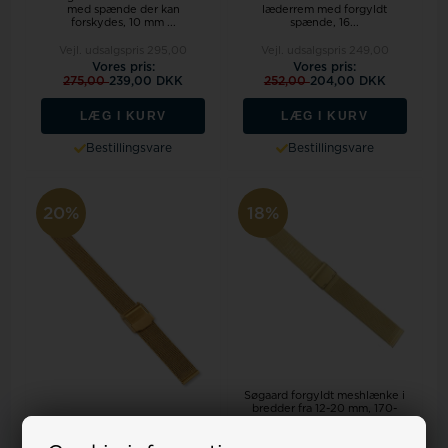
med spænde der kan
læderrem med forgyldt
forskydes, 10 mm ...
spænde, 16...
Vejl. udsalgspris
295,00
Vejl. udsalgspris
249,00
Vores pris:
Vores pris:
275,00
239,00 DKK
252,00
204,00 DKK
LÆG I KURV
LÆG I KURV
Bestillingsvare
Bestillingsvare
20%
18%
Søgaard forgyldt meshlænke i
bredder fra 12-20 mm, 170-
190 m...