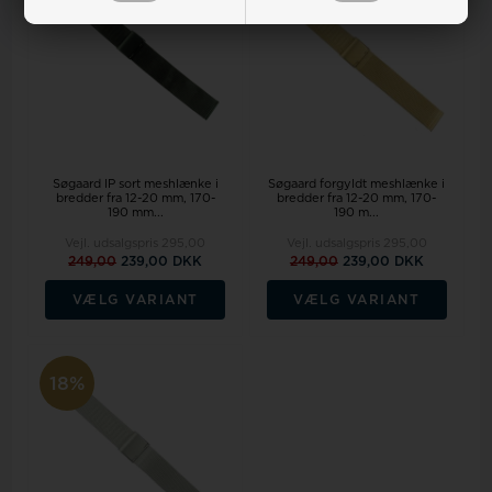
Søgaard IP sort meshlænke i
Søgaard forgyldt meshlænke i
bredder fra 12-20 mm, 170-
bredder fra 12-20 mm, 170-
190 mm...
190 m...
Vejl. udsalgspris
295,00
Vejl. udsalgspris
295,00
249,00
239,00 DKK
249,00
239,00 DKK
VÆLG VARIANT
VÆLG VARIANT
18%