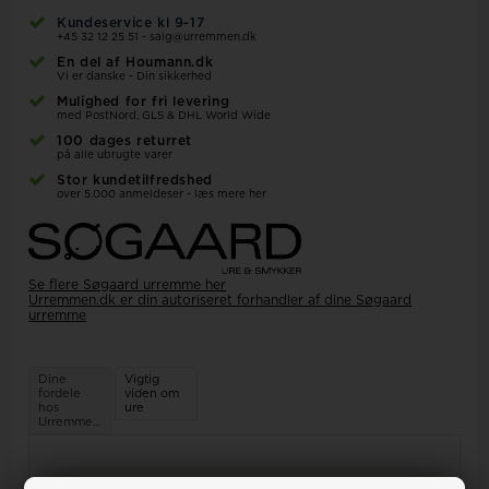
Kundeservice kl 9-17
+45 32 12 25 51
-
salg@urremmen.dk
En del af Houmann.dk
Vi er danske - Din sikkerhed
Mulighed for fri levering
med PostNord, GLS & DHL World Wide
100 dages returret
på alle ubrugte varer
Stor kundetilfredshed
over 5.000 anmeldeser - læs mere her
Se flere Søgaard urremme her
Urremmen.dk er din autoriseret forhandler af dine Søgaard
urremme
Dine
Vigtig
fordele
viden om
hos
ure
Urremmen.dk