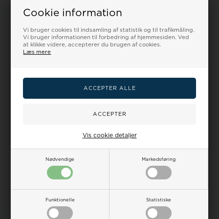
Cookie information
Dansk webshop
15.000+ anmeldelser
Hurtig dansk kundeservice
Trustpilot & e-mærket i
Vi bruger cookies til indsamling af statistik og til trafikmåling.
Houmann gruppen
Vi bruger informationen til forbedring af hjemmesiden. Ved
at klikke videre, accepterer du brugen af cookies.
Læs mere
GLS & PostNord
Fri levering
Trackede pakker
Ved køb over 499,-
Ekstra 10%
100 dages returret
Ved køb af 2+ remme
Shop trygt hos os
Vis cookie detaljer
Nødvendige
Markedsføring
Relaterede varer
Funktionelle
Statistiske
18%
18%