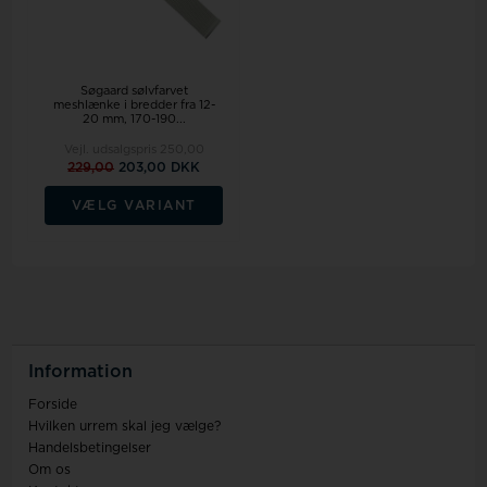
Søgaard sølvfarvet
meshlænke i bredder fra 12-
20 mm, 170-190...
Vejl. udsalgspris
250,00
229,00
203,00 DKK
VÆLG VARIANT
Information
Forside
Hvilken urrem skal jeg vælge?
Handelsbetingelser
Om os