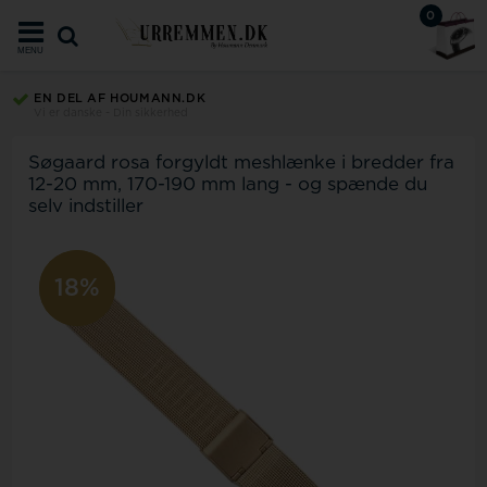
0
MENU
EN DEL AF HOUMANN.DK
Vi er danske - Din sikkerhed
Søgaard rosa forgyldt meshlænke i bredder fra
12-20 mm, 170-190 mm lang - og spænde du
selv indstiller
18%
4%