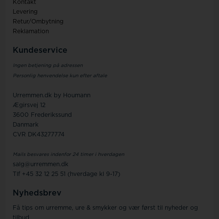
Kontakt
Levering
Retur/Ombytning
Reklamation
Kundeservice
Ingen betjening på adressen
Personlig henvendelse kun efter aftale
Urremmen.dk by Houmann
Ægirsvej 12
3600 Frederikssund
Danmark
CVR DK43277774
Mails besvares indenfor 24 timer i hverdagen
salg@urremmen.dk
Tlf +45 32 12 25 51 (hverdage kl 9-17)
Nyhedsbrev
Få tips om urremme, ure & smykker og vær først til nyheder og
tilbud