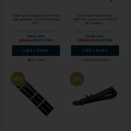
Faber grå ruskinds urrem med
Glat natur kalveskinds
stål spænde - 20 mm bred og
SPECIAL urrem til at SKRUE
190...
på (Skagen...
Vejl. udsalgspris
250,00
Vejl. udsalgspris
375,00
Vores pris:
Vores pris:
225,00
185,00 DKK
275,00
304,00 DKK
LÆG I KURV
LÆG I KURV
På lager
Bestillingsvare
18%
19%