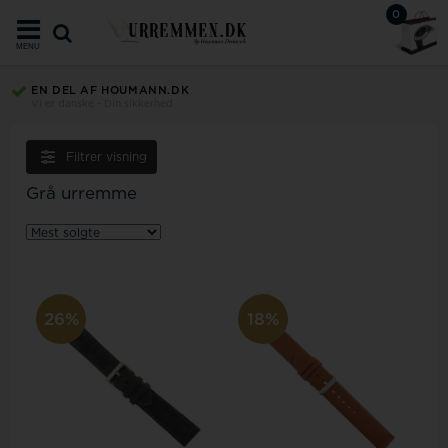
0
MENU
EN DEL AF HOUMANN.DK
Vi er danske - Din sikkerhed
Filtrer visning
Grå urremme
26%
18%