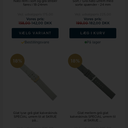
Nato rem i sort og grå striber
Sort / Grå nato urrem med
føres i 18-24mm
sorte spænder - 24 mm
Vejl. udsalgspris
175,00
Vejl. udsalgspris
225,00
Vores pris:
Vores pris:
158,00
142,00 DKK
199,00
182,00 DKK
LÆG I KURV
VÆLG VARIANT
Bestillingsvare
På lager
18%
18%
Glat lyse grå glat kalveskinds
Glat mellem grå glat
SPECIAL urrem til at SKRUE
kalveskinds SPECIAL urrem til
på...
at SKRUE ...