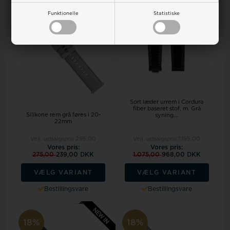
18%
18%
Funktionelle
Statistiske
Sort læder urrem i Cordura
fiber baseret stof, m. Grå
Silikone rem grå føres i 20-
syning...
22mm
Vejl. udsalgspris
295,00
Vejl. udsalgspris
1.195,00
Vores pris:
Vores pris:
275,00
239,00 DKK
1.075,00
968,00 DKK
VÆLG VARIANT
VÆLG VARIANT
Bestillingsvare
Bestillingsvare
18%
18%