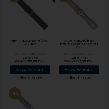
Urrem i grå kalveskind føres i
Urrem i mørkegrå blank
12-24mm
imiteret alligator skind føres i
12-2...
Vejl. udsalgspris
480,00
Vejl. udsalgspris
275,00
Vores pris:
Vores pris:
435,00
389,00 DKK
250,00
223,00 DKK
VÆLG VARIANT
VÆLG VARIANT
Bestillingsvare
Bestillingsvare
18%