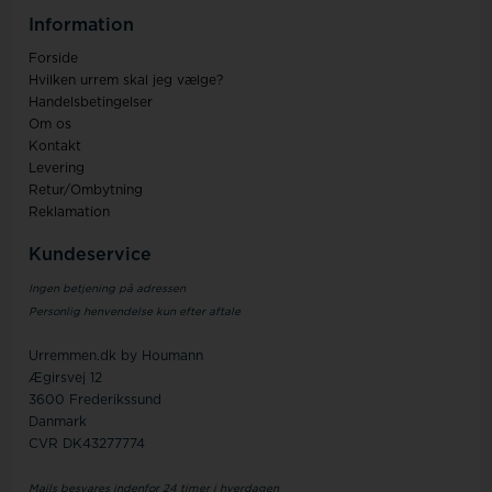
Information
Forside
Hvilken urrem skal jeg vælge?
Handelsbetingelser
Om os
Kontakt
Levering
Retur/Ombytning
Reklamation
Kundeservice
Ingen betjening på adressen
Personlig henvendelse kun efter aftale
Urremmen.dk by Houmann
Ægirsvej 12
3600 Frederikssund
Danmark
CVR DK43277774
Mails besvares indenfor 24 timer i hverdagen