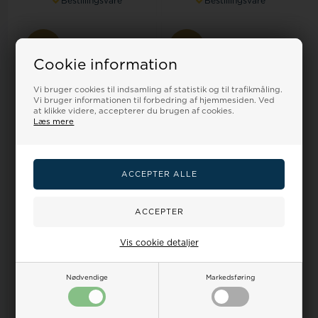
Bestillingsvare
Bestillingsvare
18%
18%
Cookie information
Vi bruger cookies til indsamling af statistik og til trafikmåling.
Vi bruger informationen til forbedring af hjemmesiden. Ved
at klikke videre, accepterer du brugen af cookies.
Læs mere
Romenta glat taupe grå
Silikone rem grå føres i 18-
kalveskinds urrem 14 mm
22mm
bred, 190 mm ...
Vejl. udsalgspris
375,00
Vejl. udsalgspris
175,00
Vores pris:
Vores pris:
275,00
304,00 DKK
159,00
142,00 DKK
Vis cookie detaljer
LÆG I KURV
VÆLG VARIANT
Nødvendige
Markedsføring
På lager
Bestillingsvare