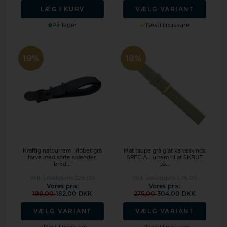
LÆG I KURV
VÆLG VARIANT
På lager
Bestillingsvare
19%
18%
Kraftig natourrem i ribbet grå
Mat taupe grå glat kalveskinds
farve med sorte spænder,
SPECIAL urrem til at SKRUE
bred...
på...
Vejl. udsalgspris
225,00
Vejl. udsalgspris
375,00
Vores pris:
Vores pris:
199,00
182,00 DKK
275,00
304,00 DKK
VÆLG VARIANT
VÆLG VARIANT