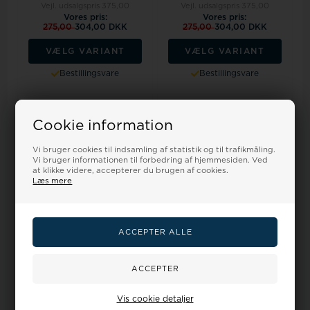
Vejl. udsalgspris
375,00
Vejl. udsalgspris
375,00
Vores pris:
Vores pris:
275,00
304,00 DKK
275,00
304,00 DKK
VÆLG VARIANT
VÆLG VARIANT
Bestillingsvare
Bestillingsvare
18%
19%
Cookie information
Vi bruger cookies til indsamling af statistik og til trafikmåling.
Vi bruger informationen til forbedring af hjemmesiden. Ved
at klikke videre, accepterer du brugen af cookies.
Læs mere
Urrem i gul blank imiteret
Urrem i gul glat Drake skind
alligator skind føres i 12-22mm
føres i 12-22mm
Vejl. udsalgspris
275,00
Vejl. udsalgspris
330,00
Vores pris:
Vores pris:
250,00
223,00 DKK
300,00
267,00 DKK
Vis cookie detaljer