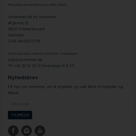
Personlig henvendelse kun efter aftale
Urremmen.dk by Houmann
Ægirsvej 12
3600 Frederikssund
Danmark
CVR DK43277774
Mails besvares indenfor 24 timer i hverdagen
salg@urremmen.dk
Tlf +45 32 12 25 51 (hverdage kl 9-17)
Nyhedsbrev
Få tips om urremme, ure & smykker og vær først til nyheder og
tilbud