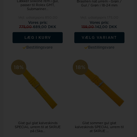
Lækker silikone rem i gul,
Brasilien nat urrem - Grøn /
passer til Rolex GMT,
Gul / Grøn i 18-24 mm
Submariner...
Vejl. udsalgspris
850,00
Vejl. udsalgspris
175,00
Vores pris:
Vores pris:
775,00
689,00 DKK
159,00
142,00 DKK
LÆG I KURV
VÆLG VARIANT
Bestillingsvare
Bestillingsvare
18%
18%
Glat gul glat kalveskinds
Glat sommer gul glat
SPECIAL urrem til at SKRUE
kalveskinds SPECIAL urrem til
på (Ska...
at SKRUE ...