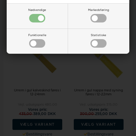
VÆLG VARIANT
VÆLG VARIANT
Nødvendige
Markedsføring
Bestillingsvare
Bestillingsvare
18%
19%
Funktionelle
Statistiske
Urrem i gul kalveskind føres i
Urrem i gul nappa med syning
12-24mm
føres i 12-22mm
Vejl. udsalgspris
480,00
Vejl. udsalgspris
315,00
Vores pris:
Vores pris:
435,00
389,00 DKK
300,00
255,00 DKK
VÆLG VARIANT
VÆLG VARIANT
Bestillingsvare
Bestillingsvare