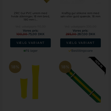
ZRC Gul PVC urrem med
Kraftig gul silikone rem med
hvide stikninger, 18 mm bred,
sølv eller guld spænde, 18 mm
190 mm l...
Vejl. udsalgspris
110,00
Vejl. udsalgspris
330,00
Vores pris:
Vores pris:
100,00
75,00 DKK
295,00
267,00 DKK
VÆLG VARIANT
VÆLG VARIANT
På lager
Bestillingsvare
18%
18%