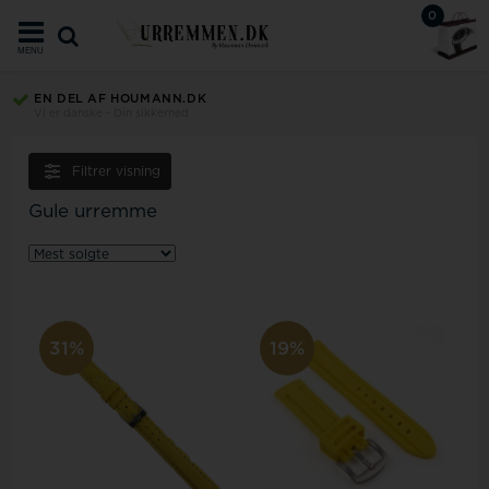
0
MENU
EN DEL AF HOUMANN.DK
Vi er danske - Din sikkerhed
Filtrer visning
Gule urremme
31%
19%