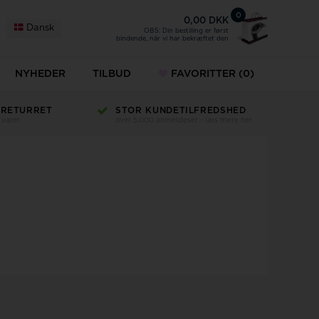
0
0,00 DKK
Dansk
OBS: Din bestilling er først
bindende, når vi har bekræftet den
NYHEDER
TILBUD
FAVORITTER
(0)
 RETURRET
STOR KUNDETILFREDSHED
 varer
over 5.000 anmeldeser - læs mere her