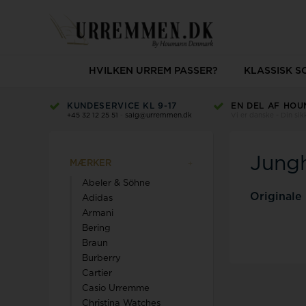
HVILKEN URREM PASSER?
KLASSISK 
KUNDESERVICE KL 9-17
EN DEL AF HOU
+45 32 12 25 51
-
salg@urremmen.dk
Vi er danske - Din si
Jung
MÆRKER
Abeler & Söhne
Originale
Adidas
Armani
Bering
Braun
Burberry
Cartier
Casio Urremme
Christina Watches