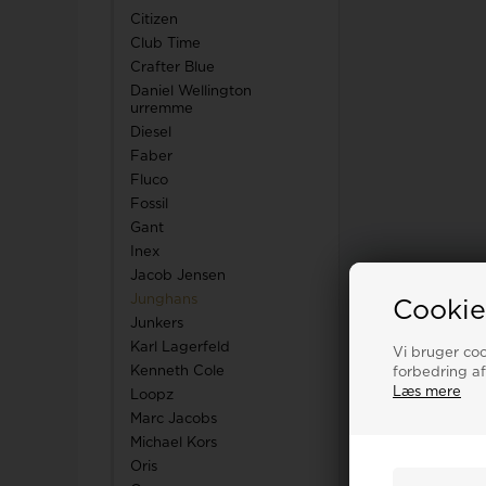
Citizen
Club Time
Crafter Blue
Daniel Wellington
urremme
Diesel
Faber
Fluco
Fossil
Gant
Inex
Jacob Jensen
Junghans
Cookie
Junkers
Karl Lagerfeld
Vi bruger cook
Kenneth Cole
forbedring af
Læs mere
Loopz
Marc Jacobs
Michael Kors
Oris