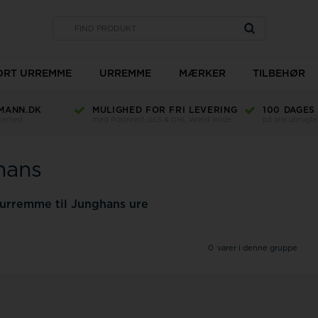
SORT URREMME
URREMME
MÆRKER
TILBEHØR
MANN.DK
MULIGHED FOR FRI LEVERING
100 DAGES
Type
kkerhed
med PostNord, GLS & DHL World Wide
på alle ubrugte
Bredde
Længde
hans
Materiale
Ur glas
Farve
TW Steel
 urremme til Junghans ure
Romenta
0
varer i denne gruppe