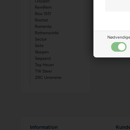
Oxygen
RemRem
Rios 1931
Rochet
Romenta
Rothenschild
Nødvendig
Sector
Seits
Skagen
Søgaard
Tag Heuer
TW Steel
ZRC Urremme
Information
Kunde