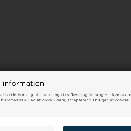
 information
ies til indsamling af statistik og til trafikmåling. Vi bruger informatione
 hjemmesiden. Ved at klikke videre, accepterer du brugen af cookies.