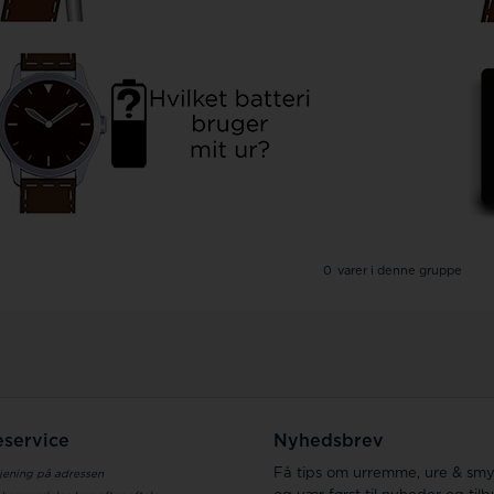
0
varer i denne gruppe
service
Nyhedsbrev
Få tips om urremme, ure & sm
jening på adressen