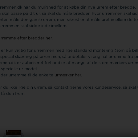
remmen.dk har du mulighed for at købe din nye urrem efter bredde
 skal passe på dit ur, så skal du måle bredden hvor urremmen skal sid
nten måle den gamle urrem, men sikrest er at måle uret imellem de to
urremmen skal sidde inde imellem.
rremme efter bredder her
.
 er kun vigtig for urremmen med lige standard montering (som på bil
 special skærring på urremmen, så anbefaler vi original urremme fra 
men.dk er autoriseret forhandler af mange af de store mærkers urr
n specielle ur model.
nder urremme til de enkelte
urmærker her
.
r du ikke lige din urrem, så kontakt gerne vores kundeservice, så skal 
t få den frem.