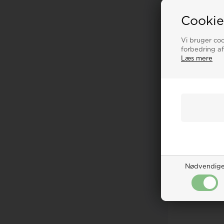
Cookie
Vi bruger cook
forbedring af
Læs mere
Nødvendig