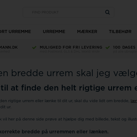
SORT URREMME
URREMME
MÆRKER
TILBEHØR
MANN.DK
MULIGHED FOR FRI LEVERING
100 DAGES
Type
kkerhed
med PostNord, GLS & DHL World Wide
på alle ubrugte
Bredde
Længde
en bredde urrem skal jeg vælg
Materiale
Ur glas
Farve
TW Steel
til at finde den helt rigtige urrem el
den rigtige urrem eller lænke til dit ur, skal du vide lidt om bredde,
læ
Romenta
dit ur.
vil her på denne side prøve at hjælpe dig med billede, tekst og illustr
korrekte bredde på urremmen eller lænken.