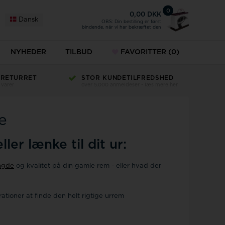
0
0,00 DKK
Dansk
OBS: Din bestilling er først
bindende, når vi har bekræftet den
NYHEDER
TILBUD
FAVORITTER
(0)
 RETURRET
STOR KUNDETILFREDSHED
 varer
over 5.000 anmeldeser - læs mere her
e
ler lænke til dit ur:
ngde
og kvalitet på din gamle rem - eller hvad der
ationer at finde den helt rigtige urrem