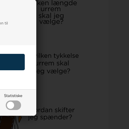
n til
Statistiske