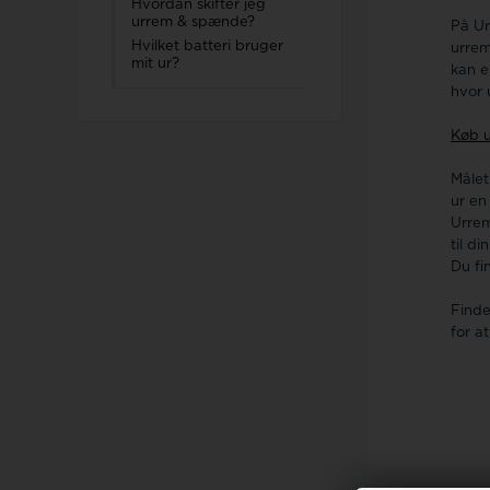
Hvordan skifter jeg
urrem & spænde?
På Ur
Hvilket batteri bruger
urrem
mit ur?
kan e
hvor 
Køb u
Målet
ur en
Urrem
til di
Du fi
Finde
for a