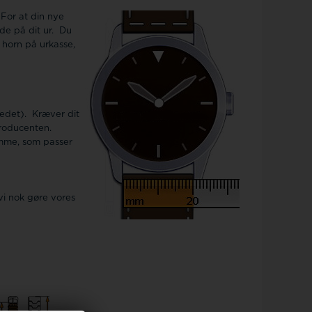
.
For at din nye
de på dit ur. Du
 horn på urkasse,
ledet). Kræver dit
producenten.
emme, som passer
vi nok gøre vores