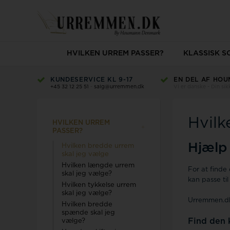
HVILKEN URREM PASSER?
KLASSISK 
KUNDESERVICE KL 9-17
EN DEL AF HOU
+45 32 12 25 51
-
salg@urremmen.dk
Vi er danske - Din si
Hvilk
HVILKEN URREM
PASSER?
Hjælp 
Hvilken bredde urrem
skal jeg vælge
Hvilken længde urrem
For at finde 
skal jeg vælge?
kan passe til 
Hvilken tykkelse urrem
skal jeg vælge?
Urremmen.dk 
Hvilken bredde
spænde skal jeg
Find den 
vælge?