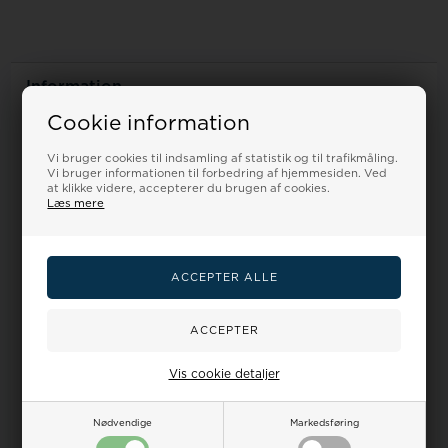
Information
Forside
Cookie information
Hvilken urrem skal jeg vælge?
Handelsbetingelser
Vi bruger cookies til indsamling af statistik og til trafikmåling.
Vi bruger informationen til forbedring af hjemmesiden. Ved
Om os
at klikke videre, accepterer du brugen af cookies.
Kontakt
Læs mere
Levering
Retur/Ombytning
Reklamation
Kundeservice
Ingen betjening på adressen
Personlig henvendelse kun efter aftale
Vis cookie detaljer
Urremmen.dk by Houmann
Ægirsvej 12
Nødvendige
Markedsføring
3600 Frederikssund