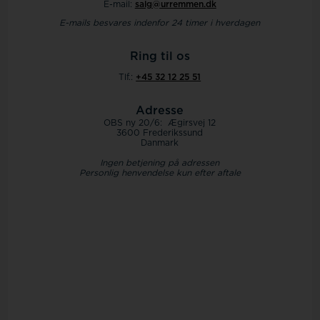
E-mail:
salg@urremmen.dk
E-mails besvares indenfor
24 timer i hverdagen
Ring til os
Tlf.:
+45 32 12 25 51
Adresse
OBS ny 20/6: Ægirsvej 12
3600 Frederikssund
Danmark
Ingen betjening på adressen
Personlig henvendelse kun efter aftale