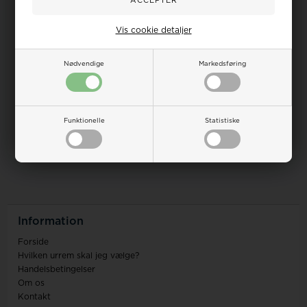
Om
Bankoplysninger
Vis cookie detaljer
Urremmen.dk v/Houmann Luxury ApS
Bank:
CVR-nummer: 43277774
Danske Bank
Etableringsår: 2007 - ændret til ApS
Konto:
2022
Nødvendige
Markedsføring
3543 4779166503
IBAN:
DK0630004779166503
Swift:
DABADKKK
Funktionelle
Statistiske
Information
Forside
Hvilken urrem skal jeg vælge?
Handelsbetingelser
Om os
Kontakt