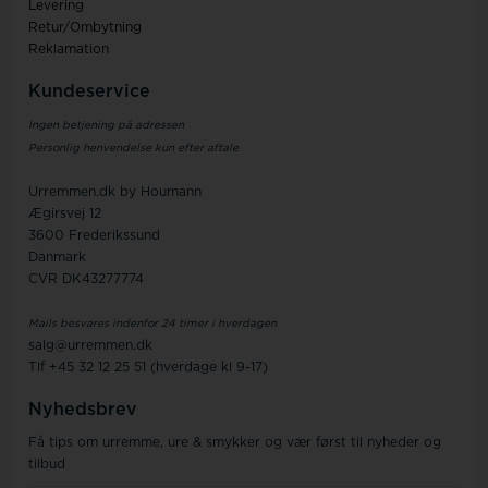
Levering
Retur/Ombytning
Reklamation
Kundeservice
Ingen betjening på adressen
Personlig henvendelse kun efter aftale
Urremmen.dk by Houmann
Ægirsvej 12
3600 Frederikssund
Danmark
CVR DK43277774
Mails besvares indenfor 24 timer i hverdagen
salg@urremmen.dk
Tlf +45 32 12 25 51 (hverdage kl 9-17)
Nyhedsbrev
Få tips om urremme, ure & smykker og vær først til nyheder og
tilbud