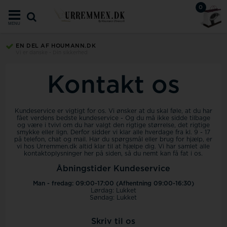
0
MENU
EN DEL AF HOUMANN.DK
Vi er danske - Din sikkerhed
Kontakt os
Kundeservice er vigtigt for os. Vi ønsker at du skal føle, at du har
fået verdens bedste kundeservice - Og du må ikke sidde tilbage
og være i tvivl om du har valgt den rigtige størrelse, det rigtige
smykke eller lign. Derfor sidder vi klar alle hverdage fra kl. 9 - 17
på telefon, chat og mail. Har du spørgsmål eller brug for hjælp, er
vi hos Urremmen.dk altid klar til at hjælpe dig. Vi har samlet alle
kontaktoplysninger her på siden, så du nemt kan få fat i os.
Åbningstider Kundeservice
Man - fredag: 09:00-17:00 (Afhentning 09:00-16:30)
Lørdag: Lukket
Søndag: Lukket
Skriv til os