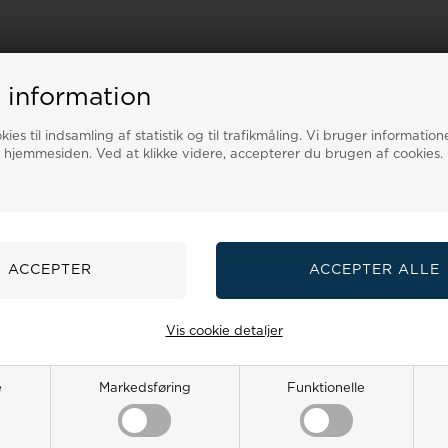
 information
 om ure
ies til indsamling af statistik og til trafikmåling. Vi bruger informatione
 hjemmesiden. Ved at klikke videre, accepterer du brugen af cookies.
ser
GLS & PostNord
Fri levering
t i
Trackede pakker
Ved køb over 499,-
V
n
Vis cookie detaljer
19%
e
Markedsføring
Funktionelle