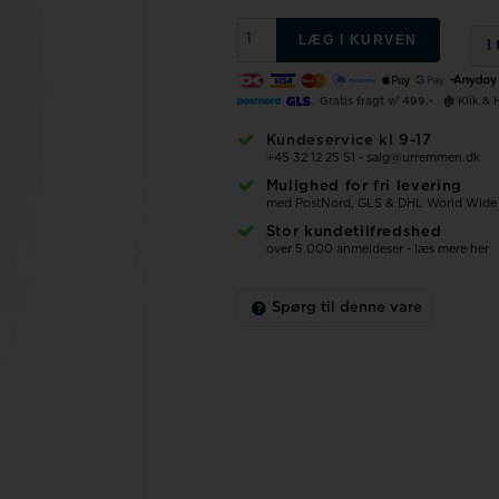
LÆG I KURVEN
I
Gratis fragt v/ 499,-
🏠 Klik & 
Kundeservice kl 9-17
+45 32 12 25 51
-
salg@urremmen.dk
Mulighed for fri levering
med PostNord, GLS & DHL World Wide
Stor kundetilfredshed
over 5.000 anmeldeser - læs mere her
Spørg til denne vare