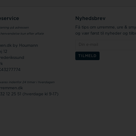
service
Nyhedsbrev
Få tips om urremme, ure & sm
jening på adressen
og vær først til nyheder og til
 henvendelse kun efter aftale
en.dk by Houmann
j 12
rederikssund
rk
K43277774
vares indenfor 24 timer i hverdagen
rremmen.dk
 32 12 25 51 (hverdage kl 9-17)