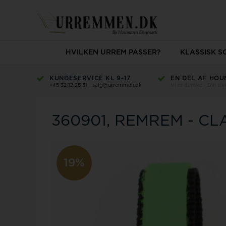
HVILKEN URREM PASSER?
KLASSISK 
KUNDESERVICE KL 9-17
EN DEL AF HOU
+45 32 12 25 51
-
salg@urremmen.dk
Vi er danske - Din si
360901, REMREM - CL
19%