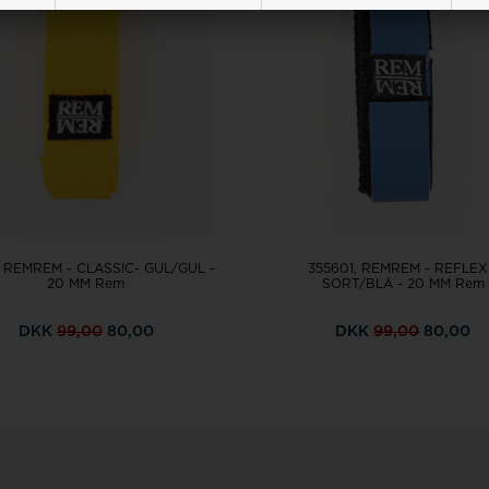
1, REMREM - CLASSIC- GUL/GUL -
355601, REMREM - REFLEX
20 MM Rem
SORT/BLÅ - 20 MM Rem
DKK
99,00
80,00
DKK
99,00
80,00