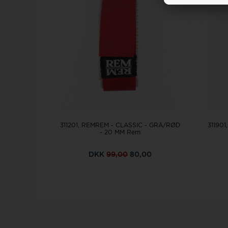
311201, REMREM - CLASSIC - GRÅ/RØD
31190
- 20 MM Rem
DKK
99,00
80,00