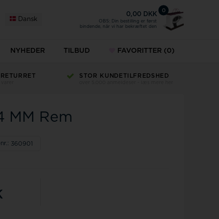
0
0,00 DKK
Dansk
OBS: Din bestilling er først
bindende, når vi har bekræftet den
NYHEDER
TILBUD
FAVORITTER
(0)
 RETURRET
STOR KUNDETILFREDSHED
 varer
over 5.000 anmeldeser - læs mere her
14 MM Rem
nr.:
360901
K