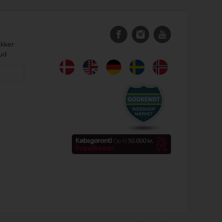
ykker
bud