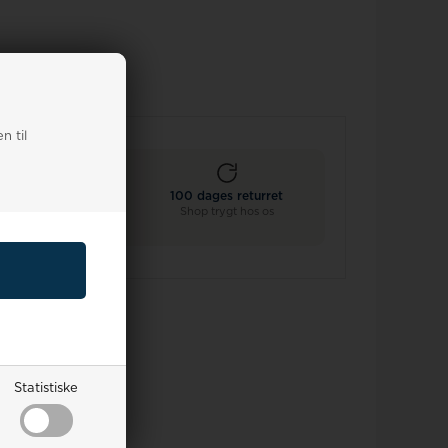
n til
Ekstra 10%
100 dages returret
ed køb af 2+ remme
Shop trygt hos os
Statistiske