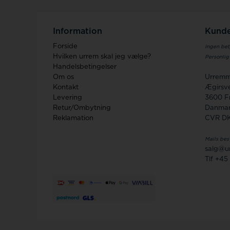
Information
Kunde
Forside
Ingen bet
Hvilken urrem skal jeg vælge?
Personlig
Handelsbetingelser
Om os
Urremm
Kontakt
Ægirsve
Levering
3600 F
Retur/Ombytning
Danma
Reklamation
CVR D
Mails bes
salg@u
Tlf +45