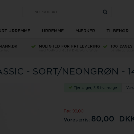
SORT URREMME
URREMME
MÆRKER
TILBEHØR
MANN.DK
MULIGHED FOR FRI LEVERING
100 DAGES
Type
kkerhed
med PostNord, GLS & DHL World Wide
på alle ubrugte
Bredde
Længde
ASSIC - SORT/NEONGRØN - 
Materiale
Ur glas
Farve
TW Steel
Vare
Fjernlager, 3-5 hverdage
Romenta
Før: 99,00
80,00
DK
Vores pris: