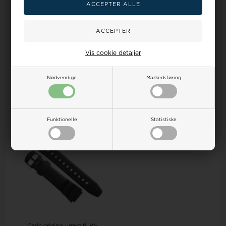
På lager
Casio original urrem til SPF-
Vis cookie detaljer
100
PRG-40 & PGR-240 rem
skruer - et helt sæt
Nødvendige
Markedsføring
Vejl. udsalgspris
195,00
300,00
263,00DKK
175,00DKK
Funktionelle
Statistiske
19%
Casio original urrem til W-