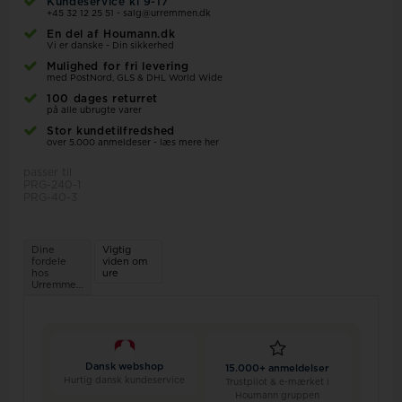
Kundeservice kl 9-17
+45 32 12 25 51
-
salg@urremmen.dk
En del af Houmann.dk
Vi er danske - Din sikkerhed
Mulighed for fri levering
med PostNord, GLS & DHL World Wide
100 dages returret
på alle ubrugte varer
Stor kundetilfredshed
over 5.000 anmeldeser - læs mere her
passer til
PRG-240-1
PRG-40-3
Dine
Vigtig
fordele
viden om
hos
ure
Urremmen.dk
Dansk webshop
15.000+ anmeldelser
Hurtig dansk kundeservice
Trustpilot & e-mærket i
Houmann gruppen