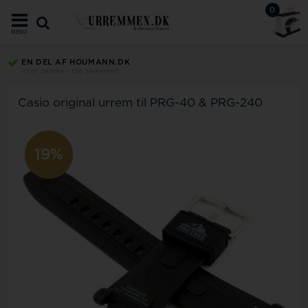
0
MENU
EN DEL AF HOUMANN.DK
Vi er danske - Din sikkerhed
Casio original urrem til PRG-40 & PRG-240
10%
19%