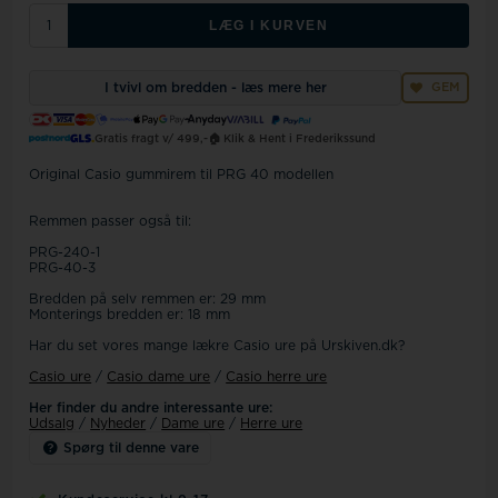
LÆG I KURVEN
I tvivl om bredden - læs mere her
GEM
Gratis fragt v/ 499,-
🏠 Klik & Hent i Frederikssund
Original Casio gummirem til PRG 40 modellen
Remmen passer også til:
PRG-240-1
PRG-40-3
Bredden på selv remmen er: 29 mm
Monterings bredden er: 18 mm
Har du set vores mange lækre Casio ure på Urskiven.dk?
Casio ure
/
Casio dame ure
/
Casio herre ure
Her finder du andre interessante ure:
Udsalg
/
Nyheder
/
Dame ure
/
Herre ure
Spørg til denne vare