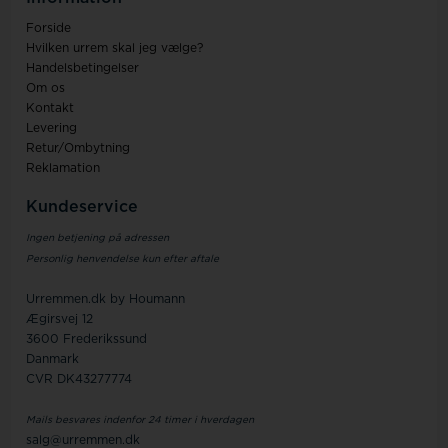
Forside
Hvilken urrem skal jeg vælge?
Handelsbetingelser
Om os
Kontakt
Levering
Retur/Ombytning
Reklamation
Kundeservice
Ingen betjening på adressen
Personlig henvendelse kun efter aftale
Urremmen.dk by Houmann
Ægirsvej 12
3600 Frederikssund
Danmark
CVR DK43277774
Mails besvares indenfor 24 timer i hverdagen
salg@urremmen.dk