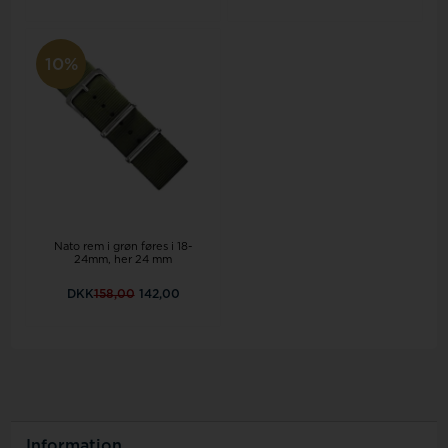
10%
Nato rem i grøn føres i 18-
24mm, her 24 mm
DKK
158,00
142,00
Information