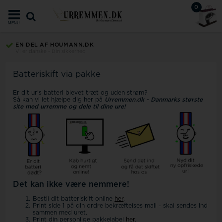
0
MENU
EN DEL AF HOUMANN.DK
Vi er danske - Din sikkerhed
Batteriskift via pakke
Er dit ur's batteri blevet træt og uden strøm?
Så kan vi let hjælpe dig her på
Urremmen.dk - Danmarks største
site med urremme og dele til dine ure!
Det kan ikke være nemmere!
Bestil dit batteriskift online
her
.
Print side 1 på din ordre bekræftelses mail - skal sendes ind
sammen med uret.
Print din personlige pakkelabel
her
.