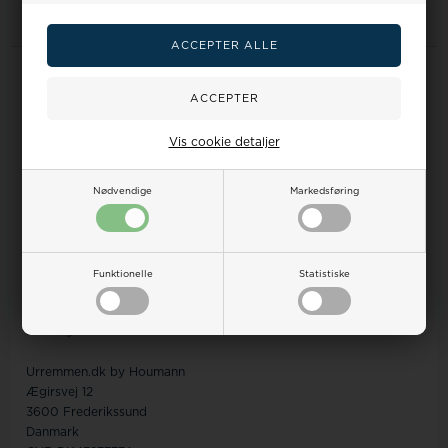
Information
Forside
Hvilken urrem skal jeg vælge?
Handelsbetingelser
Vis cookie detaljer
Om os
Kontakt
Nødvendige
Markedsføring
Levering
Retur/Ombytning
Reklamation
Funktionelle
Statistiske
Kundeservice
Ingen betjening på adressen
Personlig henvendelse kun efter aftale
Urremmen.dk by Houmann
Ægirsvej 12
3600 Frederikssund
Danmark