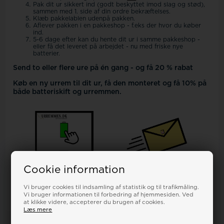
Pak dit ur sikkert ind (godt beskyttet imod slag og stød),
sammen med 1. side af din ordre bekræftelses.
Klæb pakkelablen udenpå pakken.
Aflever pakken i en pakkeshop - f.eks der hvor du køber
ind.
5-6 dage efter kan du hente dit ur i samme pakkeshop -
eller få det leveret på arbejdet - nu med friske nye
batterier.
Send to eller flere ure på én gang - og få 20 % rabat
Køb en ny urrem til dit ur, få den monteret og få 10% på
både batteriskift og urremmen.
Cookie information
Vi bruger cookies til indsamling af statistik og til trafikmåling.
Vi bruger informationen til forbedring af hjemmesiden. Ved
at klikke videre, accepterer du brugen af cookies.
Læs mere