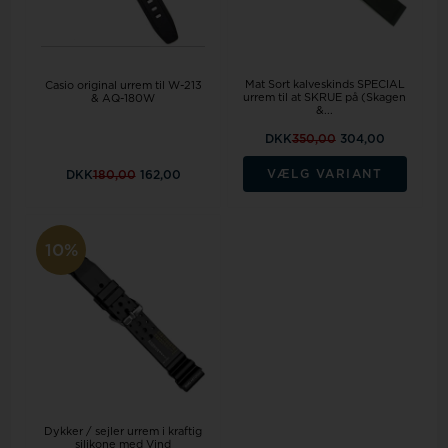
Mat Sort kalveskinds SPECIAL
Casio original urrem til W-213
urrem til at SKRUE på (Skagen
& AQ-180W
&...
DKK
350,00
304,00
VÆLG VARIANT
DKK
180,00
162,00
10%
Dykker / sejler urrem i kraftig
silikone med Vind