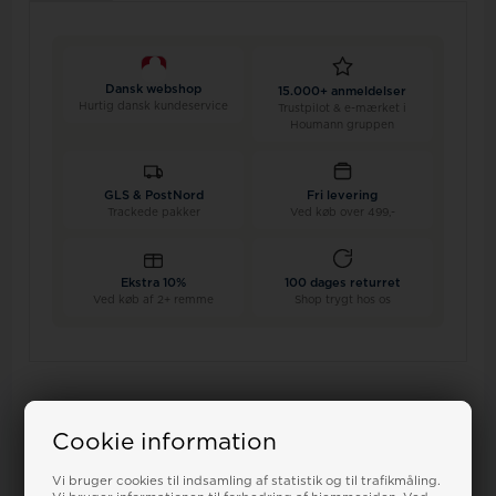
Dansk webshop
15.000+ anmeldelser
Hurtig dansk kundeservice
Trustpilot & e-mærket i
Houmann gruppen
GLS & PostNord
Fri levering
Trackede pakker
Ved køb over 499,-
Ekstra 10%
100 dages returret
Ved køb af 2+ remme
Shop trygt hos os
Cookie information
Relaterede varer
Vi bruger cookies til indsamling af statistik og til trafikmåling.