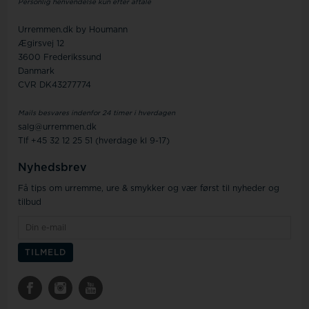
Personlig henvendelse kun efter aftale
Urremmen.dk by Houmann
Ægirsvej 12
3600 Frederikssund
Danmark
CVR DK43277774
Mails besvares indenfor 24 timer i hverdagen
salg@urremmen.dk
Tlf +45 32 12 25 51 (hverdage kl 9-17)
Nyhedsbrev
Få tips om urremme, ure & smykker og vær først til nyheder og
tilbud