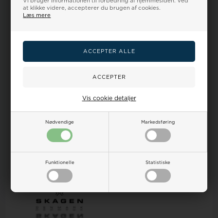
Vi bruger informationen til forbedring af hjemmesiden. Ved
at klikke videre, accepterer du brugen af cookies.
Læs mere
Vis cookie detaljer
Armani originalt glas der
Skagen originalt glas der
passer til dit ur - SKIFT SELV
passer til dit ur - SKIFT SELV
Nødvendige
Markedsføring
Vejl. udsalgspris
150,00
249,00DKK
249,00DKK
VÆLG VARIANT
VÆLG VARIANT
Funktionelle
Statistiske