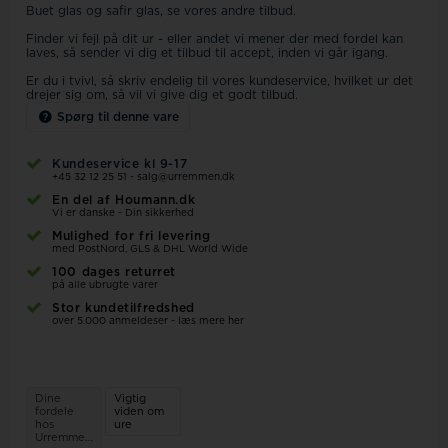
Buet glas og safir glas, se vores andre tilbud.
Finder vi fejl på dit ur - eller andet vi mener der med fordel kan
laves, så sender vi dig et tilbud til accept, inden vi går igang.
Er du i tvivl, så skriv endelig til vores kundeservice, hvilket ur det
drejer sig om, så vil vi give dig et godt tilbud.
Spørg til denne vare
Kundeservice kl 9-17
+45 32 12 25 51
-
salg@urremmen.dk
En del af Houmann.dk
Vi er danske - Din sikkerhed
Mulighed for fri levering
med PostNord, GLS & DHL World Wide
100 dages returret
på alle ubrugte varer
Stor kundetilfredshed
over 5.000 anmeldeser - læs mere her
Dine
Vigtig
fordele
viden om
hos
ure
Urremmen.dk