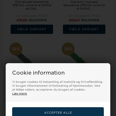
Glat rød glat kalveskinds
Glat pink / rosa glat
SPECIAL urrem til at SKRUE
kalveskinds SPECIAL urrem til
på (Ska...
at SKRUE...
Vejl. udsalgspris
375,00
Vejl. udsalgspris
375,00
275,00
304,00DKK
275,00
304,00DKK
VÆLG VARIANT
VÆLG VARIANT
18%
18%
Cookie information
Vi bruger cookies til indsamling af statistik og til trafikmåling.
Vi bruger informationen til forbedring af hjemmesiden. Ved
at klikke videre, accepterer du brugen af cookies.
Læs mere
Glat mørkegrøn glat
Glat grøn glat kalveskinds
kalveskinds SPECIAL urrem til
SPECIAL urrem til at SKRUE
at SKRUE p...
på (Sk...
Vejl. udsalgspris
375,00
Vejl. udsalgspris
375,00
275,00
304,00DKK
275,00
304,00DKK