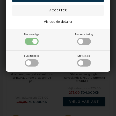
VÆLG VARIANT
VÆLG VARIANT
Vis cookie detaljer
18%
18%
Nødvendige
Markedsføring
Funktionelle
Statistiske
Glat limegrøn glat kalveskinds
Glat sommer gul glat
SPECIAL urrem til at SKRUE
kalveskinds SPECIAL urrem til
på...
at SKRUE ...
Vejl. udsalgspris
375,00
275,00
304,00DKK
Vejl. udsalgspris
375,00
VÆLG VARIANT
275,00
304,00DKK