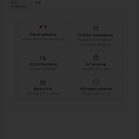
hos
ure
Urremmen.dk
Dansk webshop
15.000+ anmeldelser
Hurtig dansk kundeservice
Trustpilot & e-mærket i
Houmann gruppen
GLS & PostNord
Fri levering
Trackede pakker
Ved køb over 499,-
Ekstra 10%
100 dages returret
Ved køb af 2+ remme
Shop trygt hos os