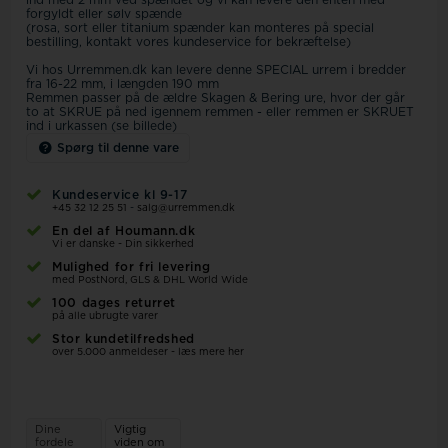
ind med 2 mm ved spændet og vi kan levere den enten med
forgyldt eller sølv spænde
(rosa, sort eller titanium spænder kan monteres på special
bestilling, kontakt vores kundeservice for bekræftelse)
Vi hos Urremmen.dk kan levere denne SPECIAL urrem i bredder
fra 16-22 mm, i længden 190 mm
Remmen passer på de ældre Skagen & Bering ure, hvor der går
to at SKRUE på ned igennem remmen - eller remmen er SKRUET
ind i urkassen (se billede)
Spørg til denne vare
Kundeservice kl 9-17
+45 32 12 25 51
-
salg@urremmen.dk
En del af Houmann.dk
Vi er danske - Din sikkerhed
Mulighed for fri levering
med PostNord, GLS & DHL World Wide
100 dages returret
på alle ubrugte varer
Stor kundetilfredshed
over 5.000 anmeldeser - læs mere her
Dine
Vigtig
fordele
viden om