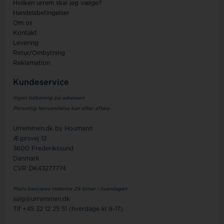
Hvilken urrem skal jeg vælge?
Handelsbetingelser
Om os
Kontakt
Levering
Retur/Ombytning
Reklamation
Kundeservice
Ingen betjening på adressen
Personlig henvendelse kun efter aftale
Urremmen.dk by Houmann
Ægirsvej 12
3600 Frederikssund
Danmark
CVR DK43277774
Mails besvares indenfor 24 timer i hverdagen
salg@urremmen.dk
Tlf +45 32 12 25 51 (hverdage kl 9-17)