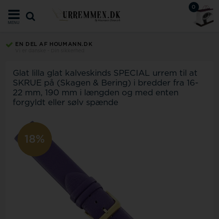
0
MENU
EN DEL AF HOUMANN.DK
Vi er danske - Din sikkerhed
Glat lilla glat kalveskinds SPECIAL urrem til at
SKRUE på (Skagen & Bering) i bredder fra 16-
22 mm, 190 mm i længden og med enten
forgyldt eller sølv spænde
-11%
18%