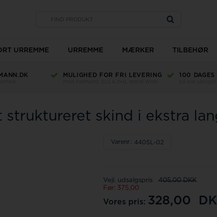
SORT URREMME
URREMME
MÆRKER
TILBEHØR
MANN.DK
MULIGHED FOR FRI LEVERING
100 DAGES
Type
kkerhed
med PostNord, GLS & DHL World Wide
på alle ubrugte
Bredde
Længde
 struktureret skind i ekstra la
Materiale
Ur glas
Farve
TW Steel
Varenr.:
440SL-02
Romenta
Vejl. udsalgspris
405,00 DKK
Før: 375,00
328,00
DK
Vores pris: