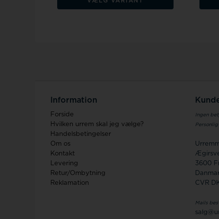
VÆLG VARIANT
Information
Kunde
Forside
Ingen bet
Hvilken urrem skal jeg vælge?
Personlig
Handelsbetingelser
Om os
Urremm
Kontakt
Ægirsve
Levering
3600 F
Retur/Ombytning
Danma
Reklamation
CVR D
Mails bes
salg@u