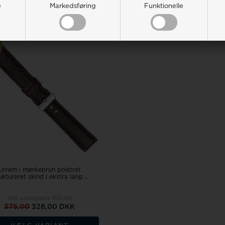
e
Markedsføring
Funktionelle
Urrem i mørkebrun polstret
uktureret skind i ekstra lang ...
Vejl. udsalgspris
405,00
375,00
328,00 DKK