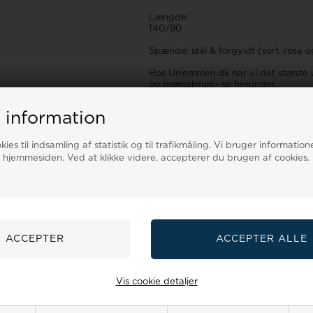
Længde:
140/90
Spænde: stål & forgyldt (sort, rosa 
Hos Urremmen.dk har vi det største 
og mørkebrun - se herunder.
 information
Spørg til denne vare
ies til indsamling af statistik og til trafikmåling. Vi bruger informatione
 hjemmesiden. Ved at klikke videre, accepterer du brugen af cookies.
 om ure
ser
GLS & PostNord
Fri levering
t i
Trackede pakker
Ved køb over 499,-
V
n
Vis cookie detaljer