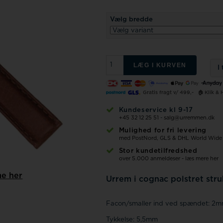
Vælg bredde
LÆG I KURVEN
I
Gratis fragt v/ 499,-
🏠 Klik & 
Kundeservice kl 9-17
+45 32 12 25 51
-
salg@urremmen.dk
Mulighed for fri levering
med PostNord, GLS & DHL World Wide
Stor kundetilfredshed
over 5.000 anmeldeser - læs mere her
me her
Urrem i cognac polstret stru
Facon/smaller ind ved spændet: 2
Tykkelse: 5,5mm