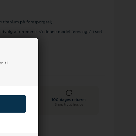
og titanium på forespørgsel)
udvalg af urremme, så denne model føres også i sort
n til
Ekstra 10%
100 dages returret
ed køb af 2+ remme
Shop trygt hos os