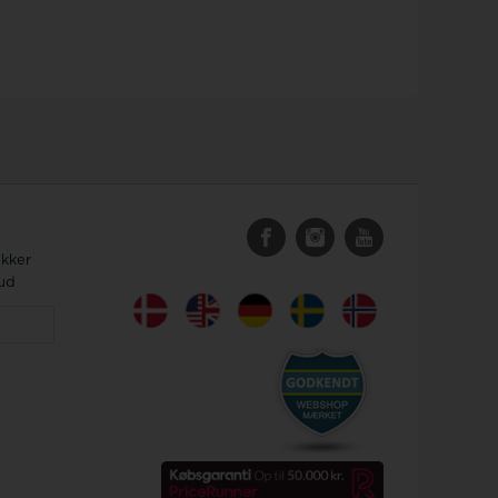
ykker
bud