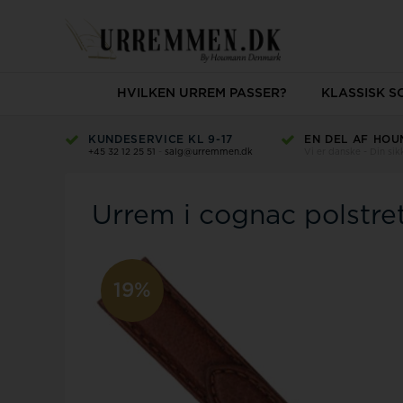
HVILKEN URREM PASSER?
KLASSISK 
KUNDESERVICE KL 9-17
EN DEL AF HOU
+45 32 12 25 51
-
salg@urremmen.dk
Vi er danske - Din si
Urrem i cognac polstret
19%