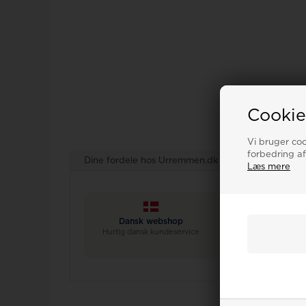
Cookie
Vi bruger cook
forbedring af
Dine fordele hos Urremmen.dk
Vigtig viden
Læs mere
Dansk webshop
15.000+ anmeldel
Hurtig dansk kundeservice
Trustpilot & e-mærke
Houmann gruppe