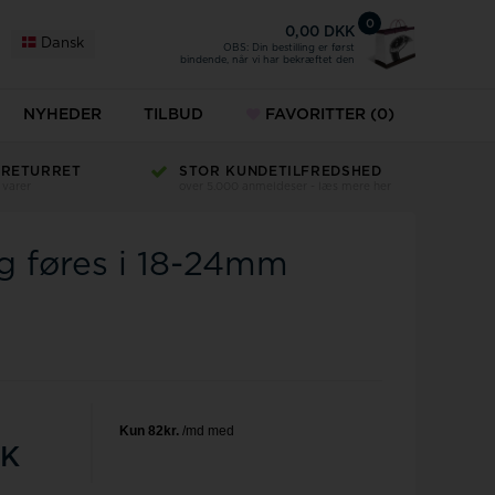
0
0,00 DKK
Dansk
OBS: Din bestilling er først
bindende, når vi har bekræftet den
NYHEDER
TILBUD
FAVORITTER
(0)
 RETURRET
STOR KUNDETILFREDSHED
 varer
over 5.000 anmeldeser - læs mere her
ng føres i 18-24mm
K