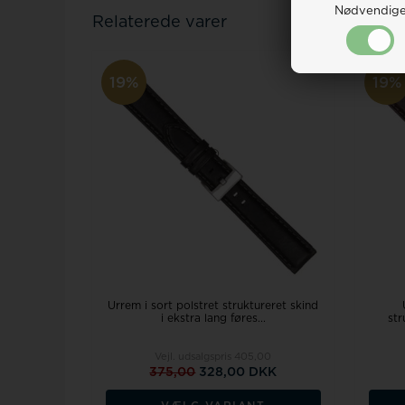
Nødvendig
Relaterede varer
19%
19%
Urrem i sort polstret struktureret skind
i ekstra lang føres...
str
Vejl. udsalgspris
405,00
375,00
328,00 DKK