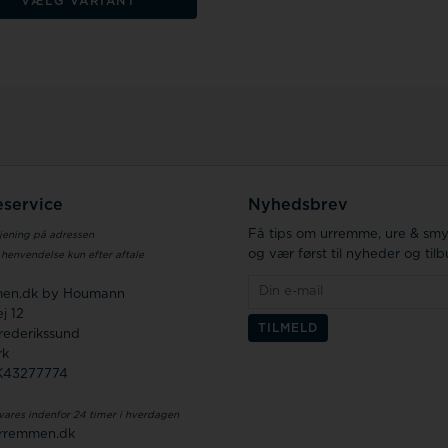
VÆLG VARIANT
service
Nyhedsbrev
Få tips om urremme, ure & sm
jening på adressen
og vær først til nyheder og til
 henvendelse kun efter aftale
en.dk by Houmann
j 12
rederikssund
rk
K43277774
vares indenfor 24 timer i hverdagen
rremmen.dk