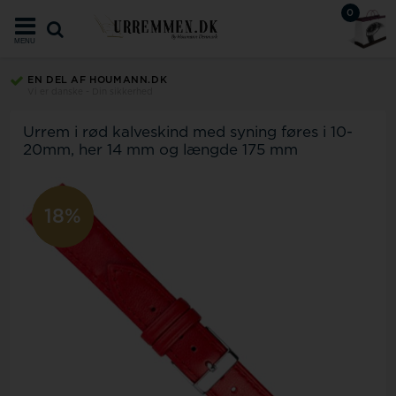
0
MENU
EN DEL AF HOUMANN.DK
Vi er danske - Din sikkerhed
Urrem i rød kalveskind med syning føres i 10-
20mm, her 14 mm og længde 175 mm
18%
11%