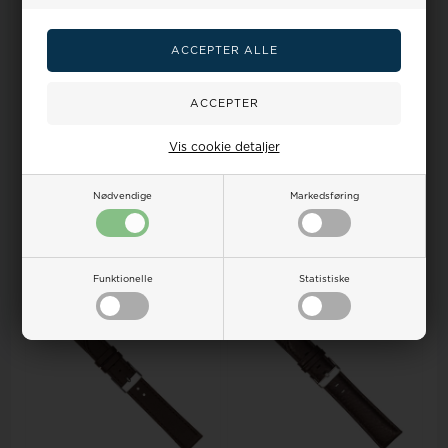
Urrem i mellemgrøn
Urrem i rød kalveskind med
kalveskind med syning føres i
syning føres i 12-20mm
Vis cookie detaljer
12-20mm
Vejl. udsalgspris
175,00
Vejl. udsalgspris
175,00
Nødvendige
Markedsføring
160,00
142,00DKK
160,00
142,00DKK
VÆLG VARIANT
VÆLG VARIANT
Funktionelle
Statistiske
18%
19%