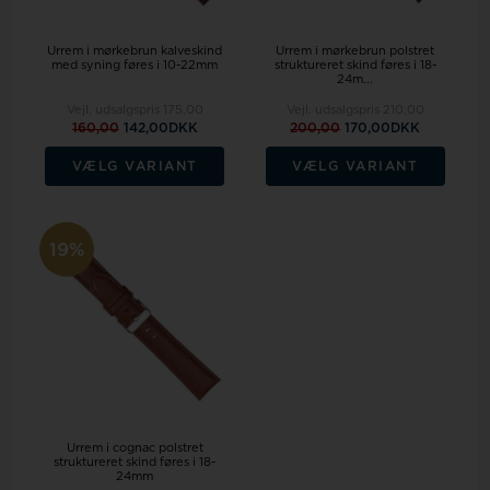
Urrem i mørkebrun kalveskind
Urrem i mørkebrun polstret
med syning føres i 10-22mm
struktureret skind føres i 18-
24m...
Vejl. udsalgspris
175,00
Vejl. udsalgspris
210,00
160,00
142,00DKK
200,00
170,00DKK
VÆLG VARIANT
VÆLG VARIANT
19%
Urrem i cognac polstret
struktureret skind føres i 18-
24mm