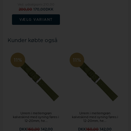
Vejl. udsalgspris
210,00
200,00
170,00DKK
VÆLG VARIANT
Kunder købte også
11%
11%
Urrem i mellemgrøn
Urrem i mellemgrøn
kalveskind med syning føres i
kalveskind med syning føres i
12-20mm, he...
12-20mm, he...
DKK
160,00
142,00
DKK
160,00
142,00