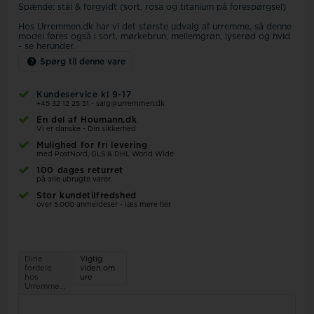
Spænde: stål & forgyldt (sort, rosa og titanium på forespørgsel)
Hos Urremmen.dk har vi det største udvalg af urremme, så denne
model føres også i sort, mørkebrun, mellemgrøn, lyserød og hvid
- se herunder.
Spørg til denne vare
Kundeservice kl 9-17
+45 32 12 25 51
-
salg@urremmen.dk
En del af Houmann.dk
Vi er danske - Din sikkerhed
Mulighed for fri levering
med PostNord, GLS & DHL World Wide
100 dages returret
på alle ubrugte varer
Stor kundetilfredshed
over 5.000 anmeldeser - læs mere her
Dine
Vigtig
fordele
viden om
hos
ure
Urremmen.dk