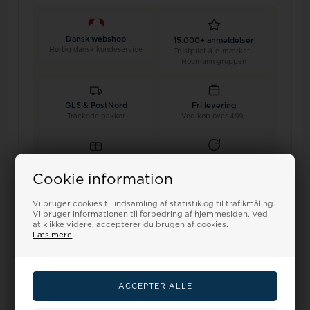
Dansk webshop
15.000+ anmeldelser
Hurtig dansk kundeservice
Trustpilot & e-mærket i
Houmann gruppen
GLS & PostNord
Fri levering
Trackede pakker
Ved køb over 499,-
Ekstra 10%
100 dages returret
Ved køb af 2+ remme
Shop trygt hos os
Cookie information
Vi bruger cookies til indsamling af statistik og til trafikmåling.
Vi bruger informationen til forbedring af hjemmesiden. Ved
at klikke videre, accepterer du brugen af cookies.
Læs mere
Relaterede varer