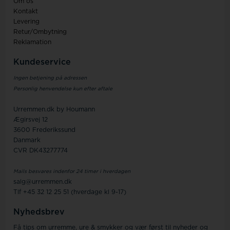
Om os
Kontakt
Levering
Retur/Ombytning
Reklamation
Kundeservice
Ingen betjening på adressen
Personlig henvendelse kun efter aftale
Urremmen.dk by Houmann
Ægirsvej 12
3600 Frederikssund
Danmark
CVR DK43277774
Mails besvares indenfor 24 timer i hverdagen
salg@urremmen.dk
Tlf +45 32 12 25 51 (hverdage kl 9-17)
Nyhedsbrev
Få tips om urremme, ure & smykker og vær først til nyheder og