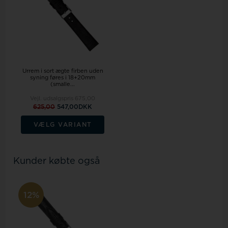
Urrem i sort ægte firben uden
syning føres i 18+20mm
(smalle...
Vejl. udsalgspris
675,00
625,00
547,00DKK
VÆLG VARIANT
Kunder købte også
12%