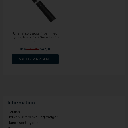
Urrem i sort ægte firben med
syning føres i 12-20mm, her 18
...
DKK
625,00
547,00
VÆLG VARIANT
Information
Forside
Hvilken urrem skal jeg vælge?
Handelsbetingelser