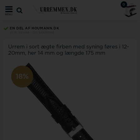
0
MENU
EN DEL AF HOUMANN.DK
Vi er danske - Din sikkerhed
Urrem i sort ægte firben med syning føres i 12-
20mm, her 14 mm og længde 175 mm
18%
12%