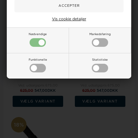
18%
18%
Vis cookie detaljer
Nødvendige
Markedsføring
På lager
Funktionelle
Statistiske
Urrem i sort ægte firben uden
syning føres i 16-18mm
Urrem i mørkebrun ægte
firben uden syning føres i 16-
18mm
Vejl. udsalgspris
675,00
Vejl. udsalgspris
675,00
625,00
547,00DKK
625,00
547,00DKK
VÆLG VARIANT
VÆLG VARIANT
18%