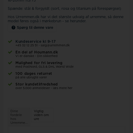
16-20mm 115/75
Spænde: stål & forgyldt (sort, rosa og titanium på forespørgsel)
Hos Urremmen.dk har vi det største udvalg af urremme, så denne
model føres også i mørkebrun - se herunder.
Spørg til denne vare
Kundeservice kl 9-17
+45 32 12 25 51
-
salg@urremmen.dk
En del af Houmann.dk
Vi er danske - Din sikkerhed
Mulighed for fri levering
med PostNord, GLS & DHL World Wide
100 dages returret
på alle ubrugte varer
Stor kundetilfredshed
over 5.000 anmeldeser - læs mere her
Dine
Vigtig
fordele
viden om
hos
ure
Urremmen.dk