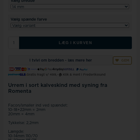
Vælg bredde
Vælg spænde farve
LÆG I KURVEN
I tvivl om bredden - læs mere her
GEM
Gratis fragt v/ 499,-
🏠 Klik & Hent i Frederikssund
Urrem i sort kalveskind med syning fra
Romenta
Facon/smaller ind ved spændet:
10-18+22mm = 2mm
20mm = 4mm
Tykkelse: 2,2mm
Længde:
10-14mm 110/70