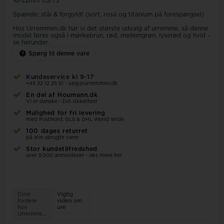
16-22mm 115/75
Spænde: stål & forgyldt (sort, rosa og titanium på forespørgsel)
Hos Urremmen.dk har vi det største udvalg af urremme, så denne
model føres også i mørkebrun, rød, mellemgrøn, lyserød og hvid -
se herunder.
Spørg til denne vare
Kundeservice kl 9-17
+45 32 12 25 51
-
salg@urremmen.dk
En del af Houmann.dk
Vi er danske - Din sikkerhed
Mulighed for fri levering
med PostNord, GLS & DHL World Wide
100 dages returret
på alle ubrugte varer
Stor kundetilfredshed
over 5.000 anmeldeser - læs mere her
Dine
Vigtig
fordele
viden om
hos
ure
Urremmen.dk