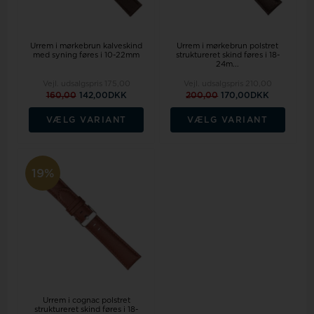
Urrem i mørkebrun kalveskind
Urrem i mørkebrun polstret
med syning føres i 10-22mm
struktureret skind føres i 18-
24m...
Vejl. udsalgspris
175,00
Vejl. udsalgspris
210,00
160,00
142,00DKK
200,00
170,00DKK
VÆLG VARIANT
VÆLG VARIANT
19%
Urrem i cognac polstret
struktureret skind føres i 18-