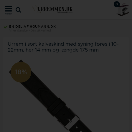
0
MENU
EN DEL AF HOUMANN.DK
Vi er danske - Din sikkerhed
Urrem i sort kalveskind med syning føres i 10-
22mm, her 14 mm og længde 175 mm
18%
11%