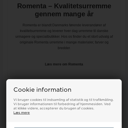
Romenta – Kvalitetsurremme
gennem mange år
Romenta er blandt Danmarks førende leverandører af
kvalitetsurremme og leverer hver dag urremme til danske
urmagere og specialbutikker. Hos os finder du et stort udvalg af
originale Romenta urremme i mange materialer, farver og
bredder.
Læs mere om Romenta
Cookie information
Relaterede varer
Vi bruger cookies til indsamling af statistik og til trafikmåling.
Vi bruger informationen til forbedring af hjemmesiden. Ved
at klikke videre, accepterer du brugen af cookies.
Læs mere
18%
18%