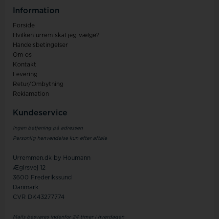
Information
Forside
Hvilken urrem skal jeg vælge?
Handelsbetingelser
Om os
Kontakt
Levering
Retur/Ombytning
Reklamation
Kundeservice
Ingen betjening på adressen
Personlig henvendelse kun efter aftale
Urremmen.dk by Houmann
Ægirsvej 12
3600 Frederikssund
Danmark
CVR DK43277774
Mails besvares indenfor 24 timer i hverdagen