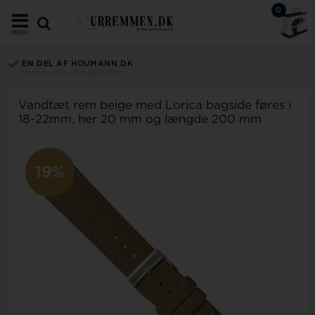
0
MENU
EN DEL AF HOUMANN.DK
Vi er danske - Din sikkerhed
Vandtæt rem beige med Lorica bagside føres i
18-22mm, her 20 mm og længde 200 mm
19%
11%