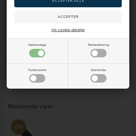
Dansk webshop
15.000+ anmeldelser
Hurtig dansk kundeservice
Trustpilot & e-mærket i
Houmann gruppen
Vis cookie detaljer
GLS & PostNord
Fri levering
Trackede pakker
Ved køb over 499,-
Nødvendige
Markedsføring
Ekstra 10%
100 dages returret
Ved køb af 2+ remme
Shop trygt hos os
Funktionelle
Statistiske
Relaterede varer
19%