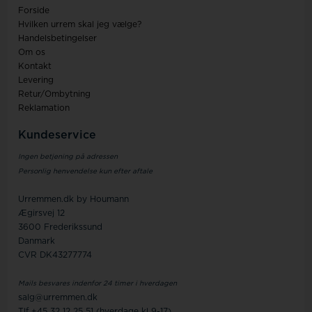
Forside
Hvilken urrem skal jeg vælge?
Handelsbetingelser
Om os
Kontakt
Levering
Retur/Ombytning
Reklamation
Kundeservice
Ingen betjening på adressen
Personlig henvendelse kun efter aftale
Urremmen.dk by Houmann
Ægirsvej 12
3600 Frederikssund
Danmark
CVR DK43277774
Mails besvares indenfor 24 timer i hverdagen
salg@urremmen.dk
Tlf +45 32 12 25 51 (hverdage kl 9-17)