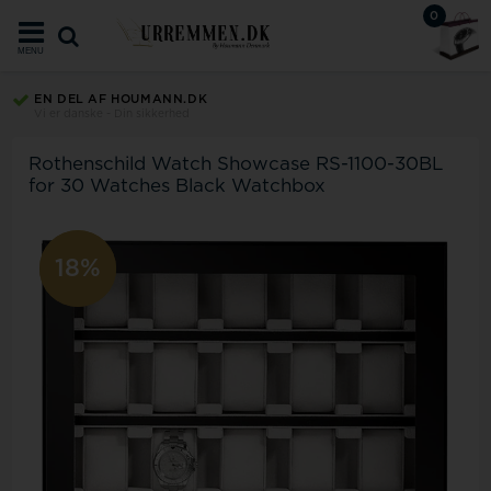
0
MENU
EN DEL AF HOUMANN.DK
Vi er danske - Din sikkerhed
Rothenschild Watch Showcase RS-1100-30BL
for 30 Watches Black Watchbox
18%
11%