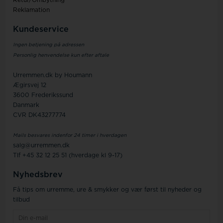
Retur/Ombytning
Reklamation
Kundeservice
Ingen betjening på adressen
Personlig henvendelse kun efter aftale
Urremmen.dk by Houmann
Ægirsvej 12
3600 Frederikssund
Danmark
CVR DK43277774
Mails besvares indenfor 24 timer i hverdagen
salg@urremmen.dk
Tlf +45 32 12 25 51 (hverdage kl 9-17)
Nyhedsbrev
Få tips om urremme, ure & smykker og vær først til nyheder og
tilbud