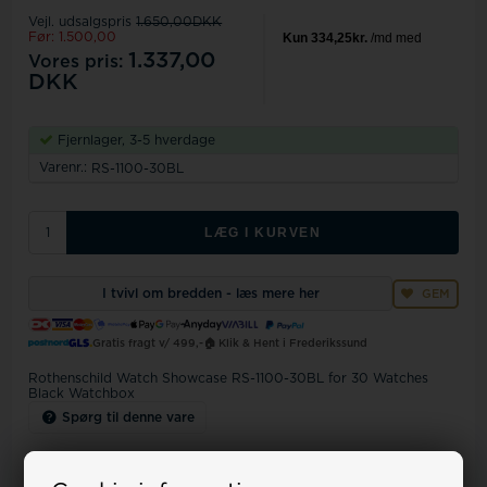
Vejl. udsalgspris
1.650,00DKK
Før: 1.500,00
1.337,00
Vores pris:
DKK
Fjernlager, 3-5 hverdage
Varenr.:
RS-1100-30BL
LÆG I KURVEN
I tvivl om bredden - læs mere her
GEM
Gratis fragt v/ 499,-
🏠 Klik & Hent i Frederikssund
Rothenschild Watch Showcase RS-1100-30BL for 30 Watches
Black Watchbox
Spørg til denne vare
Kundeservice kl 9-17
+45 32 12 25 51
-
salg@urremmen.dk