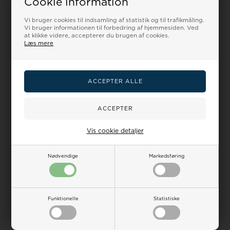
Cookie information
En del af Houmann.dk
Vi er danske - Din sikkerhed
Vi bruger cookies til indsamling af statistik og til trafikmåling.
Vi bruger informationen til forbedring af hjemmesiden. Ved
Mulighed for fri levering
med PostNord, GLS & DHL World Wide
at klikke videre, accepterer du brugen af cookies.
Læs mere
100 dages returret
på alle ubrugte varer
Stor kundetilfredshed
over 5.000 anmeldeser - læs mere her
Dine
Vigtig
fordele
viden om
hos
ure
Vis cookie detaljer
Urremmen.dk
Nødvendige
Markedsføring
Dansk webshop
15.000+ anmeldelser
Hurtig dansk kundeservice
Trustpilot & e-mærket i
Houmann gruppen
Funktionelle
Statistiske
GLS & PostNord
Fri levering