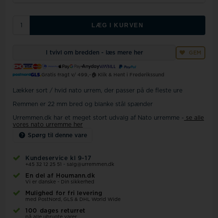
LÆG I KURVEN
I tvivl om bredden - læs mere her
GEM
Gratis fragt v/ 499,-
🏠 Klik & Hent i Frederikssund
Lækker sort / hvid nato urrem, der passer på de fleste ure
Remmen er 22 mm bred og blanke stål spænder
Urremmen.dk har et meget stort udvalg af Nato urremme -
se alle
vores nato urremme her
Spørg til denne vare
Kundeservice kl 9-17
+45 32 12 25 51
-
salg@urremmen.dk
En del af Houmann.dk
Vi er danske - Din sikkerhed
Mulighed for fri levering
med PostNord, GLS & DHL World Wide
100 dages returret
på alle ubrugte varer