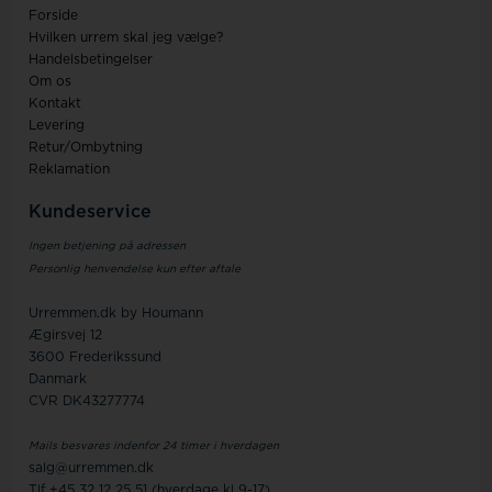
Forside
Hvilken urrem skal jeg vælge?
Handelsbetingelser
Om os
Kontakt
Levering
Retur/Ombytning
Reklamation
Kundeservice
Ingen betjening på adressen
Personlig henvendelse kun efter aftale
Urremmen.dk by Houmann
Ægirsvej 12
3600 Frederikssund
Danmark
CVR DK43277774
Mails besvares indenfor 24 timer i hverdagen
salg@urremmen.dk
Tlf +45 32 12 25 51 (hverdage kl 9-17)