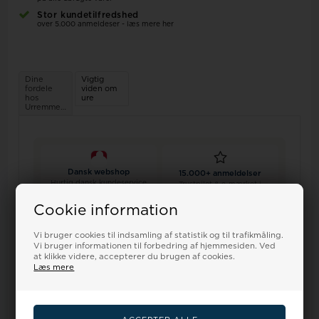
Stor kundetilfredshed
over 5.000 anmeldeser - læs mere her
Dine
Vigtig
fordele
viden om
hos
ure
Urremmen.dk
Dansk webshop
15.000+ anmeldelser
Hurtig dansk kundeservice
Trustpilot & e-mærket i
Houmann gruppen
Cookie information
Vi bruger cookies til indsamling af statistik og til trafikmåling.
GLS & PostNord
Fri levering
Vi bruger informationen til forbedring af hjemmesiden. Ved
Trackede pakker
Ved køb over 499,-
at klikke videre, accepterer du brugen af cookies.
Læs mere
Ekstra 10%
100 dages returret
Ved køb af 2+ remme
Shop trygt hos os