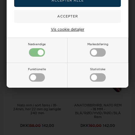
Vis cookie detaljer
Kunder købte også
Nødvendige
Markedsføring
10%
11%
Funktionelle
Statistiske
Nato rem i sort føres i 18-
ANATO18BRHRB, NATO REM
24mm, her 22 mm og længde
- 18 MM -
240 mm
BLÅ/RØD/HVID/RØD/BLÅ
Rem
DKK
158,00
142,00
DKK
160,00
142,00