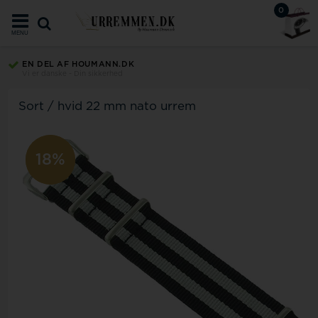
0
MENU
EN DEL AF HOUMANN.DK
Vi er danske - Din sikkerhed
Sort / hvid 22 mm nato urrem
18%
5%