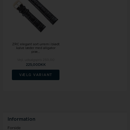
ZRC elegant sort urrem i blødt
kalve læder med alligator
præ...
Vejl. udsalgspris
250,00
225,00DKK
VÆLG VARIANT
Information
Forside