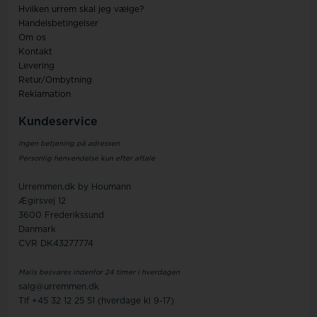
Hvilken urrem skal jeg vælge?
Handelsbetingelser
Om os
Kontakt
Levering
Retur/Ombytning
Reklamation
Kundeservice
Ingen betjening på adressen
Personlig henvendelse kun efter aftale
Urremmen.dk by Houmann
Ægirsvej 12
3600 Frederikssund
Danmark
CVR DK43277774
Mails besvares indenfor 24 timer i hverdagen
salg@urremmen.dk
Tlf +45 32 12 25 51 (hverdage kl 9-17)