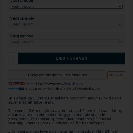
Vælg bredde
Vælg spænde
Vælg længde
LÆG I KURVEN
I tvivl om bredden - læs mere her
GEM
Gratis fragt v/ 499,-
🏠 Klik & Hent i Frederikssund
En elegant ZRC urrem i et lækkert blødt anti allergisk hvid kalve
læder med alligator præg.
Remmen er 3,0 mm tyk, snævrer ind med 2 mm ved spændet og
vi kan levere den enten med forgyldt eller sølv spænde
(rosa, sort eller titanium spænder kan monteres på special
bestilling, kontakt vores kundeservice for bekræftelse)
Urremmen.dk kan levere denne urrem i 7 bredder (12 - 24 mm),