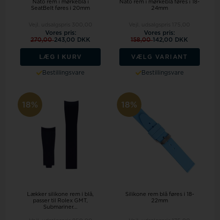
Nato rem i mørkeblå i
Nato rem i mørkeblå føres i 18-
SeatBelt føres i 20mm
24mm
Vejl. udsalgspris
300,00
Vejl. udsalgspris
175,00
Vores pris:
Vores pris:
270,00
243,00 DKK
158,00
142,00 DKK
LÆG I KURV
VÆLG VARIANT
Bestillingsvare
Bestillingsvare
18%
18%
Lækker silikone rem i blå,
Silikone rem blå føres i 18-
passer til Rolex GMT,
22mm
Submariner...