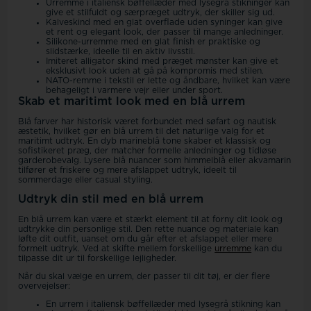
Urremme i italiensk bøffellæder med lysegrå stikninger kan
give et stilfuldt og særpræget udtryk, der skiller sig ud.
Kalveskind med en glat overflade uden syninger kan give
et rent og elegant look, der passer til mange anledninger.
Silikone-urremme med en glat finish er praktiske og
slidstærke, ideelle til en aktiv livsstil.
Imiteret alligator skind med præget mønster kan give et
eksklusivt look uden at gå på kompromis med stilen.
NATO-remme i tekstil er lette og åndbare, hvilket kan være
behageligt i varmere vejr eller under sport.
Skab et maritimt look med en blå urrem
Blå farver har historisk været forbundet med søfart og nautisk
æstetik, hvilket gør en blå urrem til det naturlige valg for et
maritimt udtryk. En dyb marineblå tone skaber et klassisk og
sofistikeret præg, der matcher formelle anledninger og tidløse
garderobevalg. Lysere blå nuancer som himmelblå eller akvamarin
tilfører et friskere og mere afslappet udtryk, ideelt til
sommerdage eller casual styling.
Udtryk din stil med en blå urrem
En blå urrem kan være et stærkt element til at forny dit look og
udtrykke din personlige stil. Den rette nuance og materiale kan
løfte dit outfit, uanset om du går efter et afslappet eller mere
formelt udtryk. Ved at skifte mellem forskellige
urremme
kan du
tilpasse dit ur til forskellige lejligheder.
Når du skal vælge en urrem, der passer til dit tøj, er der flere
overvejelser:
En urrem i italiensk bøffellæder med lysegrå stikning kan