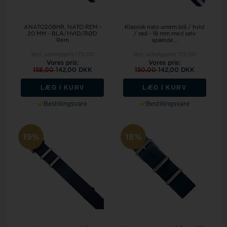
ANATO20BHR, NATO REM -
Klassisk nato urrem blå / hvid
20 MM - BLÅ/HVID/RØD
/ rød - 18 mm med sølv
Rem
spænde...
Vejl. udsalgspris
175,00
Vejl. udsalgspris
175,00
Vores pris:
Vores pris:
158,00
142,00 DKK
150,00
142,00 DKK
LÆG I KURV
LÆG I KURV
Bestillingsvare
Bestillingsvare
19%
18%