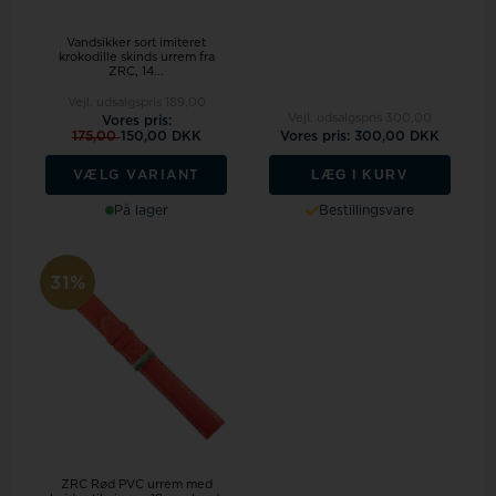
Vandsikker sort imiteret
krokodille skinds urrem fra
ZRC, 14...
Vejl. udsalgspris
189,00
Vejl. udsalgspris
300,00
Vores pris:
175,00
150,00 DKK
Vores pris: 300,00 DKK
LÆG I KURV
VÆLG VARIANT
På lager
Bestillingsvare
31%
ZRC Rød PVC urrem med