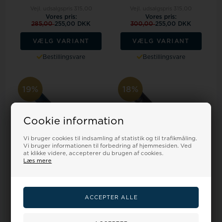
Vejl. udsalgspris
315,00
Vejl. udsalgspris
315,00
Vores pris:
Vores pris:
285,00
255,00 DKK
300,00
255,00 DKK
VÆLG VARIANT
VÆLG VARIANT
Bestillingsvare
Bestillingsvare
19%
18%
Cookie information
Vi bruger cookies til indsamling af statistik og til trafikmåling.
Vi bruger informationen til forbedring af hjemmesiden. Ved
at klikke videre, accepterer du brugen af cookies.
Læs mere
Urrem i mellemblå mat
Urrem i mørkeblå blank
imiteret alligator skind føres i
imiteret alligator skind føres i
12-20...
12-2...
Vejl. udsalgspris
315,00
Vejl. udsalgspris
275,00
Vores pris:
Vores pris:
300,00
255,00 DKK
250,00
223,00 DKK