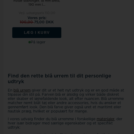
hvide stikninger, 18 mm bred,
190 mm l...
Vejl. udsalgspris
110,00
Vores pris:
100,00
75,00 DKK
LÆG I KURV
På lager
Find den rette blå urrem til dit personlige
udtryk
En
blå urrem
giver dit ur et helt nyt udtryk og er en god måde at
tilpasse din stil på. Farven blå er alsidig og virker både diskret
eller skaber et iøjnefaldende look, alt efter nuancen. Blå urremme
matcher nemt blåt tøj eller andre accessories, hvis du ønsker et
gennemført look. Den blå farve giver også uret et maritimt eller
nautisk præg, hvilket er populært for mange.
I vores udvalg finder du blå urremme i forskellige
materialer
, der
hver især bidrager med særlige egenskaber og et specifikt
udtryk: