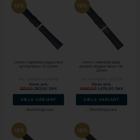
18%
19%
Urrem i mørkeblå nappa med
Urrem i mørkeblå ægte
syning føres i 12-22mm
polstret alligator føres i 18-
22mm
Vejl. udsalgspris
349,00
Vejl. udsalgspris
1.825,00
Vores pris:
Vores pris:
325,00
283,00 DKK
1.650,00
1.478,00 DKK
VÆLG VARIANT
VÆLG VARIANT
Bestillingsvare
Bestillingsvare
18%
18%