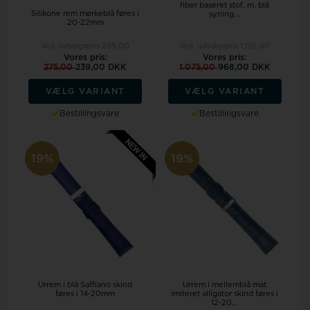
fiber baseret stof, m. blå
Silikone rem mørkeblå føres i
syning...
20-22mm
Vejl. udsalgspris
295,00
Vejl. udsalgspris
1.195,00
Vores pris:
Vores pris:
275,00
239,00 DKK
1.075,00
968,00 DKK
VÆLG VARIANT
VÆLG VARIANT
Bestillingsvare
Bestillingsvare
19%
19%
Urrem i blå Saffiano skind
Urrem i mellemblå mat
føres i 14-20mm
imiteret alligator skind føres i
12-20...