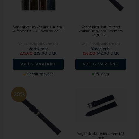
Vandsikker kalveskinds urrem i
Vandsikker sort imiteret
4 farver fra ZRC med sølv ell...
krokodille skinds urrem fra
ZRC, 12...
Vejl. udsalgspris
295,00
Vejl. udsalgspris
175,00
Vores pris:
Vores pris:
275,00
239,00 DKK
158,00
142,00 DKK
VÆLG VARIANT
VÆLG VARIANT
Bestillingsvare
På lager
20%
Vegansk blå læder urrem i 18
mm