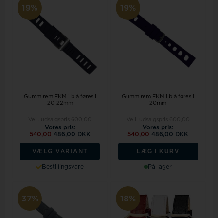
19%
19%
Gummirem FKM i blå føres i
Gummirem FKM i blå føres i
20-22mm
20mm
Vejl. udsalgspris
600,00
Vejl. udsalgspris
600,00
Vores pris:
Vores pris:
540,00
486,00 DKK
540,00
486,00 DKK
LÆG I KURV
VÆLG VARIANT
Bestillingsvare
På lager
37%
18%