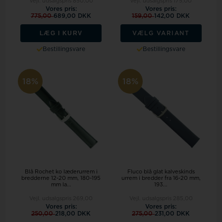
Vejl. udsalgspris
850,00
Vejl. udsalgspris
175,00
Vores pris:
Vores pris:
775,00
689,00 DKK
159,00
142,00 DKK
LÆG I KURV
VÆLG VARIANT
Bestillingsvare
Bestillingsvare
18%
18%
Blå Rochet ko læderurrem i
Fluco blå glat kalveskinds
bredderne 12-20 mm, 180-195
urrem i bredder fra 16-20 mm,
mm la...
193...
Vejl. udsalgspris
269,00
Vejl. udsalgspris
285,00
Vores pris:
Vores pris:
250,00
218,00 DKK
275,00
231,00 DKK