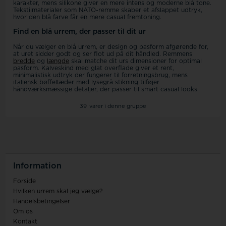
karakter, mens silikone giver en mere intens og moderne blå tone.
Tekstilmaterialer som NATO-remme skaber et afslappet udtryk,
hvor den blå farve får en mere casual fremtoning.
Find en blå urrem, der passer til dit ur
Når du vælger en blå urrem, er design og pasform afgørende for,
at uret sidder godt og ser flot ud på dit håndled. Remmens
bredde
og
længde
skal matche dit urs dimensioner for optimal
pasform. Kalveskind med glat overflade giver et rent,
minimalistisk udtryk der fungerer til forretningsbrug, mens
italiensk bøffellæder med lysegrå stikning tilføjer
håndværksmæssige detaljer, der passer til smart casual looks.
39
varer i denne gruppe
Information
Forside
Hvilken urrem skal jeg vælge?
Handelsbetingelser
Om os
Kontakt