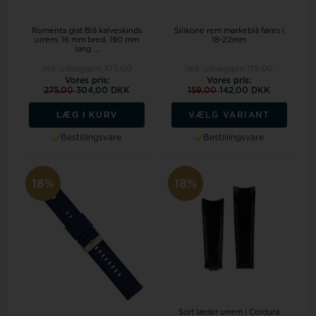
Romenta glat Blå kalveskinds
Silikone rem mørkeblå føres i
urrem, 16 mm bred, 190 mm
18-22mm
lang ...
Vejl. udsalgspris
375,00
Vejl. udsalgspris
175,00
Vores pris:
Vores pris:
275,00
304,00 DKK
159,00
142,00 DKK
LÆG I KURV
VÆLG VARIANT
Bestillingsvare
Bestillingsvare
18%
18%
Sort læder urrem i Cordura