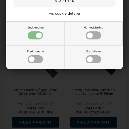
VÆLG VARIANT
VÆLG VARIANT
Vis cookie detaljer
På lager
Bestillingsvare
Nødvendige
Markedsføring
19%
18%
Funktionelle
Statistiske
Urrem i mørkeblå glat Drake
Urrem i mørkeblå kalv skind
skind føres i 12-22mm
føres i ulige mål 15-19mm
Vejl. udsalgspris
330,00
Vejl. udsalgspris
275,00
Vores pris:
Vores pris:
300,00
267,00 DKK
250,00
223,00 DKK
VÆLG VARIANT
VÆLG VARIANT