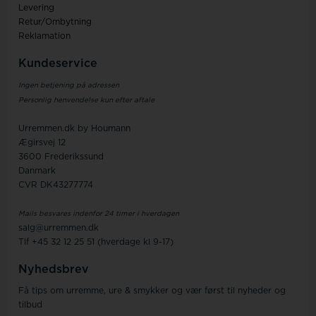
Levering
Retur/Ombytning
Reklamation
Kundeservice
Ingen betjening på adressen
Personlig henvendelse kun efter aftale
Urremmen.dk by Houmann
Ægirsvej 12
3600 Frederikssund
Danmark
CVR DK43277774
Mails besvares indenfor 24 timer i hverdagen
salg@urremmen.dk
Tlf +45 32 12 25 51 (hverdage kl 9-17)
Nyhedsbrev
Få tips om urremme, ure & smykker og vær først til nyheder og
tilbud