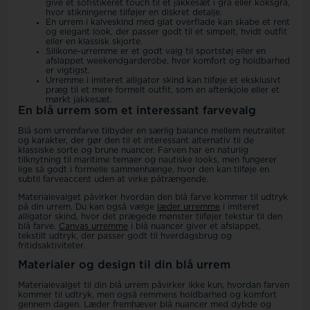
give et sofistikeret touch til et jakkesæt i grå eller koksgrå,
hvor stikningerne tilføjer en diskret detalje.
En urrem i kalveskind med glat overflade kan skabe et rent
og elegant look, der passer godt til et simpelt, hvidt outfit
eller en klassisk skjorte.
Silikone-urremme er et godt valg til sportstøj eller en
afslappet weekendgarderobe, hvor komfort og holdbarhed
er vigtigst.
Urremme i imiteret alligator skind kan tilføje et eksklusivt
præg til et mere formelt outfit, som en aftenkjole eller et
mørkt jakkesæt.
En blå urrem som et interessant farvevalg
Blå som urremfarve tilbyder en særlig balance mellem neutralitet
og karakter, der gør den til et interessant alternativ til de
klassiske sorte og brune nuancer. Farven har en naturlig
tilknytning til maritime temaer og nautiske looks, men fungerer
lige så godt i formelle sammenhænge, hvor den kan tilføje en
subtil farveaccent uden at virke påtrængende.
Materialevalget påvirker hvordan den blå farve kommer til udtryk
på din urrem. Du kan også vælge
læder urremme
i imiteret
alligator skind, hvor det prægede mønster tilføjer tekstur til den
blå farve.
Canvas urremme
i blå nuancer giver et afslappet,
tekstilt udtryk, der passer godt til hverdagsbrug og
fritidsaktiviteter.
Materialer og design til din blå urrem
Materialevalget til din blå urrem påvirker ikke kun, hvordan farven
kommer til udtryk, men også remmens holdbarhed og komfort
gennem dagen. Læder fremhæver blå nuancer med dybde og