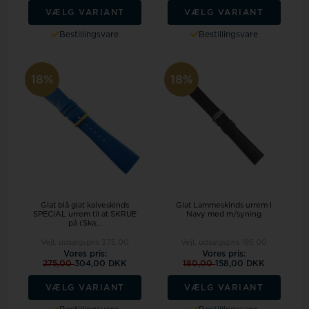
VÆLG VARIANT
VÆLG VARIANT
Bestillingsvare
Bestillingsvare
18%
18%
Glat blå glat kalveskinds
Glat Lammeskinds urrem I
SPECIAL urrem til at SKRUE
Navy med m/syning
på (Ska...
Vejl. udsalgspris
375,00
Vejl. udsalgspris
195,00
Vores pris:
Vores pris:
275,00
304,00 DKK
180,00
158,00 DKK
VÆLG VARIANT
VÆLG VARIANT