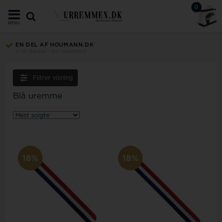
0
MENU
MULIGHED FOR FRI LEVERING
med PostNord, GLS & DHL World Wide
Filtrer visning
Blå uremme
18%
18%