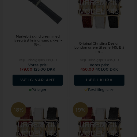
Mørkeblå skind urrem med
lysegrå stikning, vand sikker -
Original Christina Design
18-...
London urrem til serie 145, Blå
me...
Vejl. udsalgspris
199,00
Vejl. udsalgspris
495,00
Vores pris:
Vores pris:
179,00
125,00 DKK
450,00
401,00 DKK
LÆG I KURV
VÆLG VARIANT
På lager
Bestillingsvare
18%
19%